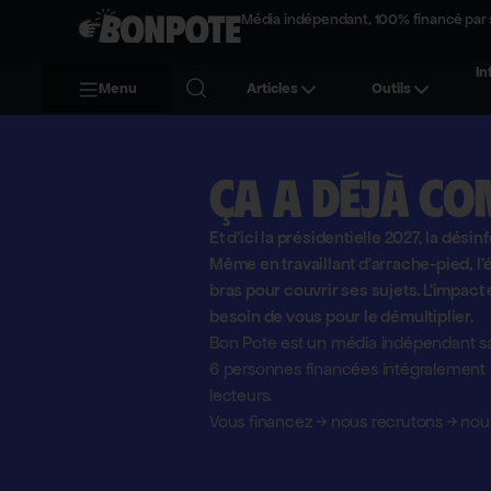
Média indépendant, 100% financé par 
In
Menu
Articles
Outils
Ça a déjà co
Et d'ici la présidentielle 2027, la désin
Même en travaillant d'arrache-pied, 
bras pour couvrir ses sujets. L'impact 
besoin de vous pour le démultiplier.
Bon Pote est un média indépendant sa
6 personnes financées intégralement pa
lecteurs.
Vous financez
→
nous recrutons
→
nous