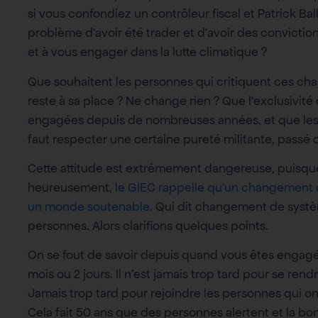
si vous confondiez un contrôleur fiscal et Patrick Bal
problème d’avoir été trader et d’avoir des conviction
et à vous engager dans la lutte climatique ?
Que souhaitent les personnes qui critiquent ces cha
reste à sa place ? Ne change rien ? Que l’exclusivité 
engagées depuis de nombreuses années, et que les aut
faut respecter une certaine pureté militante, passé 
Cette attitude est extrêmement dangereuse, puisque 
heureusement,
le GIEC rappelle qu’un changement 
un monde soutenable
. Qui dit changement de syst
personnes. Alors clarifions quelques points.
On se fout de savoir depuis quand vous êtes engagé(e)
mois ou 2 jours. Il n’est jamais trop tard pour se rend
Jamais trop tard pour rejoindre les personnes qui ont 
Cela fait 50 ans que des personnes alertent et la bon