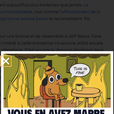
tant aujourd’hui plus évidentes que jamais.
Le
ui incontestable
, tout comme l’
effondrement de la
Gazprom ou encore Exxon
le reconnaissent. Par
 pour une licorne et de ressembler à Jeff Bezos. Faire
 intérêt si cette entreprise n’a aucune utilité sociale
t climatique. C’est encore le discours dominant dans
se majorité du réseau social Linkedin où les digital
enser de la sorte est totalement anachronique et est
el Macron et Bruno Le Maire s’extasient devant une
ckchain pour échanger des cartes Panini
, le seul
n arriver là et tout faire pour combattre ce système.
llé pour Total, Thalès, Air France ou BNP. Aucune de
ris et n’a de plan pour l’être. Aucune, comme tous les
our que ces entreprises changent de modèle.
Vous en avez marre