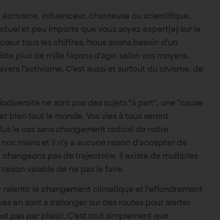
ur, écrivaine, influenceur, chanteuse ou scientifique…
ctuel et peu importe que vous soyez expert(e) sur le
 cœur tous les chiffres. Nous avons besoin d’un
existe plus de mille façons d’agir, selon vos moyens.
vers l’activisme. C’est aussi et surtout du civisme, de
diversité ne sont pas des sujets “à part”, une “cause
 bien tout le monde. Vos vies à tous seront
plus le cas sans changement radical de notre
nos mains et il n’y a aucune raison d’accepter de
e changeons pas de trajectoire. Il existe de multiples
 raison valable de ne pas le faire.
 ralentir le changement climatique et l’effondrement
ques en sont à s’allonger sur des routes pour alerter
’est pas par plaisir. C’est tout simplement que