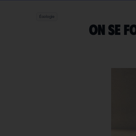
Écologie
On se f