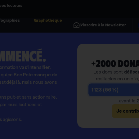
ses lecteurs
fographies
Graphothèque
S'inscrire à la Newsletter
mmencé.
+2000 dona
formation va s'intensifier.
Les dons sont
défisc
l'équipe Bon Pote manque de
résiliables en un clic
est déjà là, mais nous avons
1 123 (56 %)
ns pub et sans actionnaire,
avant le
r leurs lectrices et
Je contri
 agissons.