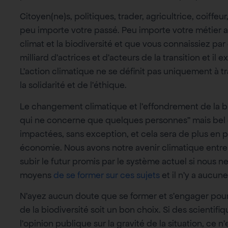
Citoyen(ne)s, politiques, trader, agricultrice, coiffe
peu importe votre passé. Peu importe votre métier a
climat et la biodiversité et que vous connaissiez par
milliard d’actrices et d’acteurs de la transition et il 
L’action climatique ne se définit pas uniquement à tra
la solidarité et de l’éthique.
Le changement climatique et l’effondrement de la bio
qui ne concerne que quelques personnes” mais bel et
impactées, sans exception, et cela sera de plus en 
économie. Nous avons notre avenir climatique entre 
subir le futur promis par le système actuel si nous n
moyens
de se former sur ces sujets
et il n’y a aucune
N’ayez aucun doute que se former et s’engager pour
de la biodiversité soit un bon choix. Si des scientifi
l’opinion publique sur la gravité de la situation, ce n