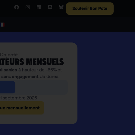
Soutenir Bon Pote
Objectif
teurs mensuels
alisables
à hauteur de -66% et
,
sans engagement
de durée.
 21 septembre 2026
bue mensuellement