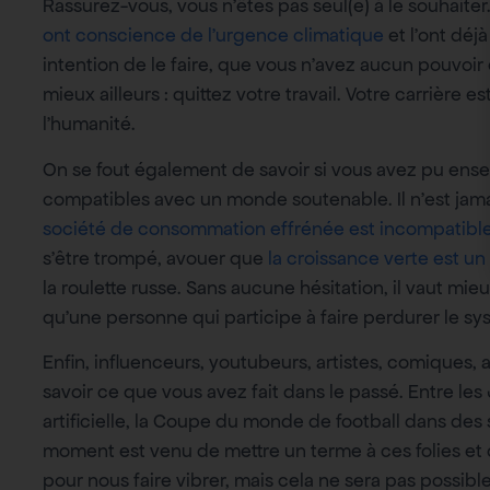
Rassurez-vous, vous n’êtes pas seul(e) à le souhaiter
ont conscience de l’urgence climatique
et l’ont déjà
intention de le faire, que vous n’avez aucun pouvoir
mieux ailleurs : quittez votre travail. Votre carrière 
l’humanité.
On se fout également de savoir si vous avez pu ense
compatibles avec un monde soutenable. Il n’est jamai
société de consommation effrénée est incompatible
s’être trompé, avouer que
la croissance verte est un 
la roulette russe. Sans aucune hésitation, il vaut m
qu’une personne qui participe à faire perdurer le
Enfin, influenceurs, youtubeurs, artistes, comiques, ac
savoir ce que vous avez fait dans le passé. Entre l
artificielle, la Coupe du monde de football dans des s
moment est venu de mettre un terme à ces folies et 
pour nous faire vibrer, mais cela ne sera pas possible 