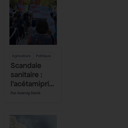
Agriculture
Politique
Scandale
sanitaire :
l’acétamiprid
e
Awenig Marié
réintroduite
à
l’Assemblée