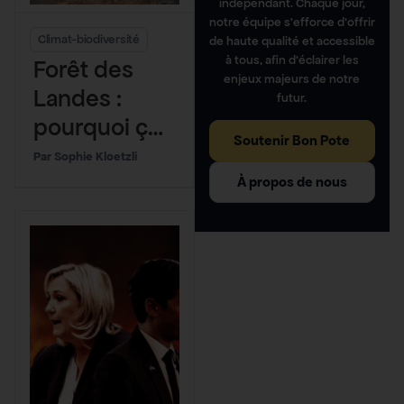
indépendant. Chaque jour,
notre équipe s’efforce d’offrir
Climat-biodiversité
de haute qualité et accessible
à tous, afin d’éclairer les
Forêt des
enjeux majeurs de notre
Landes :
futur.
pourquoi ça
Soutenir Bon Pote
flambe aussi
Sophie Kloetzli
fort ?
À propos de nous