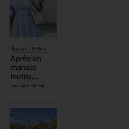
Écologie
Politique
Après un
mandat
inutile,
Monique
Sophie Kloetzli
Barbut va
démissionne
r