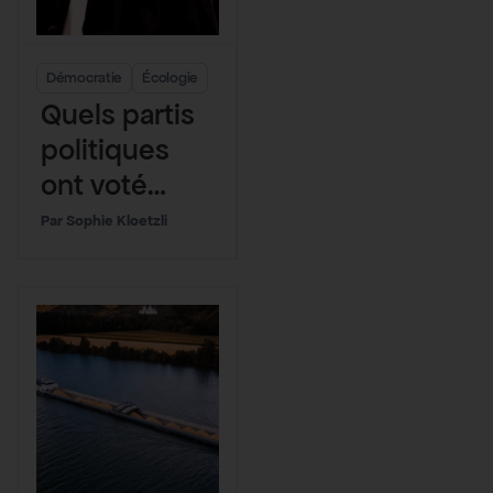
Démocratie
Écologie
Quels partis
politiques
ont voté
pour la lutte
Sophie Kloetzli
anti-
incendie ?