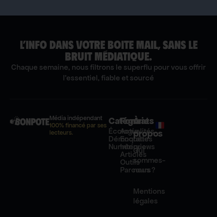
L’INFO DANS VOTRE BOITE MAIL, SANS LE
BRUIT MÉDIATIQUE.
Chaque semaine, nous filtrons le superflu pour vous offrir
l'essentiel, fiable et sourcé
Média indépendant
Catégories
Formats
À
100% financé par ses
Écologie
Actualités
propos
lecteurs.
Démocratie
Enquêtes
Numérique
Interviews
Qui
Articles
sommes-
Outils
Parcours
nous ?
Mentions
légales