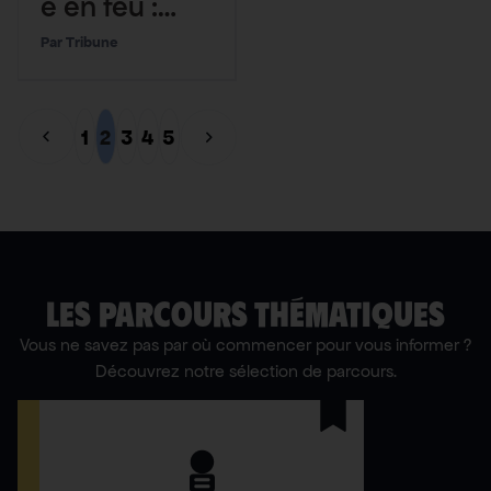
e en feu :
des records
Tribune
précoces et
des
1
2
3
4
5
conséquenc
es graves à
venir
LES PARCOURS THÉMATIQUES
Vous ne savez pas par où commencer pour vous informer ?
Découvrez notre sélection de parcours.