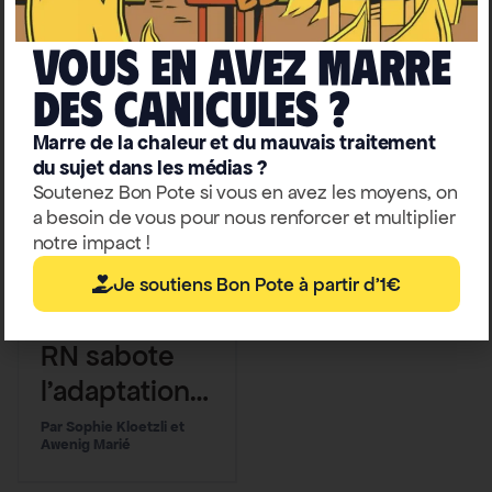
Vous en avez marre
deS caniculeS ?
Marre de la chaleur et du mauvais traitement
du sujet dans les médias ?
Soutenez Bon Pote si vous en avez les moyens, on
a besoin de vous pour nous renforcer et multiplier
notre impact !
Je soutiens Bon Pote à partir d'1€
Écologie
Politique
Comment le
RN sabote
l’adaptation
climatique à
Sophie Kloetzli et
Awenig Marié
l’Assemblée