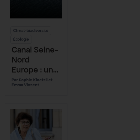
Climat-biodiversité
Écologie
Canal Seine-
Nord
Europe : un
désastre
Sophie Kloetzli et
Emma Vinzent
écologique
annoncé