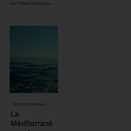
regardons
Thibaut Schepman
les Canadairs
Climat-biodiversité
La
Méditerrané