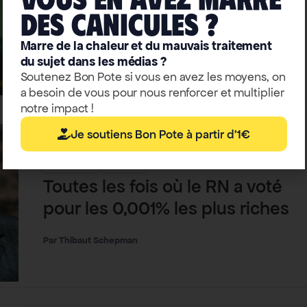
pour tendre vers une société
deS caniculeS ?
postcapitaliste
Marre de la chaleur et du mauvais traitement
du sujet dans les médias ?
Jean-Philippe Decka
Soutenez Bon Pote si vous en avez les moyens, on
a besoin de vous pour nous renforcer et multiplier
notre impact !
Je soutiens Bon Pote à partir d'1€
Démocratie
Écologie
Toutes les fois où le RN a voté
pour les 0,001% les plus riches
Thibaut Schepman