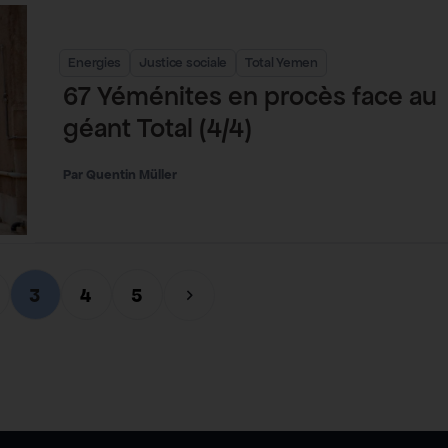
Energies
Justice sociale
Total Yemen
67 Yéménites en procès face au
géant Total (4/4)
Quentin Müller
3
4
5