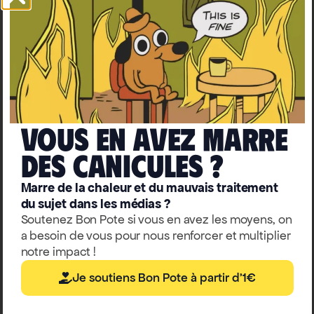
Don’t
Look
up:
did
we
really
Vous en avez marre
watch
deS caniculeS ?
the
same
Marre de la chaleur et du mauvais traitement
du sujet dans les médias ?
movie?
Soutenez Bon Pote si vous en avez les moyens, on
a besoin de vous pour nous renforcer et multiplier
notre impact !
6
January
Je soutiens Bon Pote à partir d'1€
2022
No