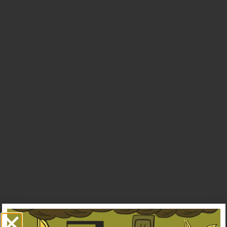
13
January
2022
No
Comments
Is
a
Water
War
Looming?
11
January
2022
No
Comments