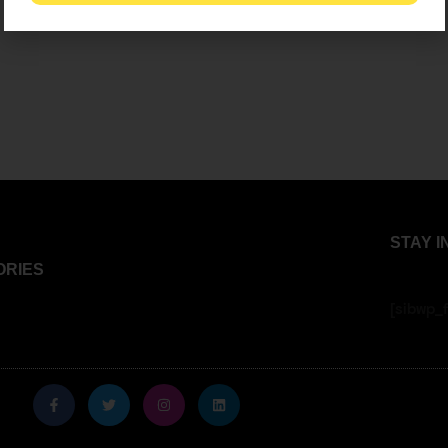
STAY 
ORIES
[sibwp_f