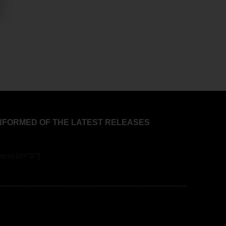
INFORMED OF THE LATEST RELEASES
orm id=”2″]