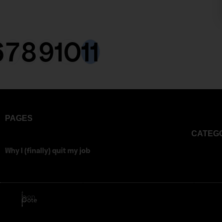
2019
2019
2
No
Comments
Comments
6
7
8
9
10
11
PAGES
CATEG
Why I (finally) quit my job