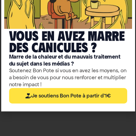
The
12
discourses
of
climate
Vous en avez marre
delay,
deS caniculeS ?
and
how
Marre de la chaleur et du mauvais traitement
du sujet dans les médias ?
to
Soutenez Bon Pote si vous en avez les moyens, on
debunk
a besoin de vous pour nous renforcer et multiplier
them
notre impact !
Je soutiens Bon Pote à partir d'1€
16
July
2020
1
Comment