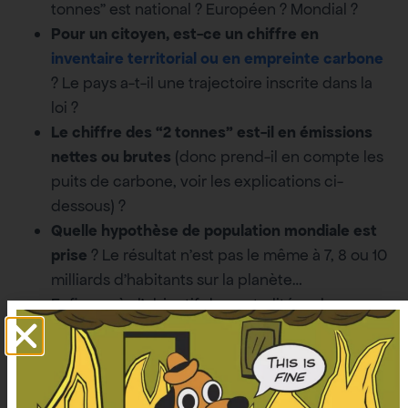
tonnes” est national ? Européen ? Mondial ?
Pour un citoyen, est-ce un chiffre en
inventaire territorial ou en empreinte carbone
? Le pays a-t-il une trajectoire inscrite dans la
loi ?
Le chiffre des “2 tonnes” est-il en émissions
nettes ou brutes
(donc prend-il en compte les
puits de carbone, voir les explications ci-
dessous) ?
Quelle hypothèse de population mondiale est
prise
? Le résultat n’est pas le même à 7, 8 ou 10
milliards d’habitants sur la planète…
Enfin, après l’objectif de neutralité carbone, que
se passe-t-il ? Quel montant d’émissions
négatives, signifiant un potentiel budget
carbone individuel plus important… ?