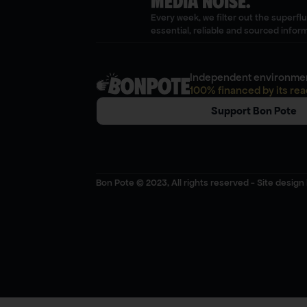
MEDIA NOISE.
Every week, we filter out the superfl
essential, reliable and sourced infor
Independent environmen
100% financed by its rea
Support Bon Pote
Bon Pote © 2023, All rights reserved - Site design