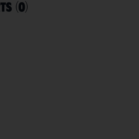
rts
(
0
)