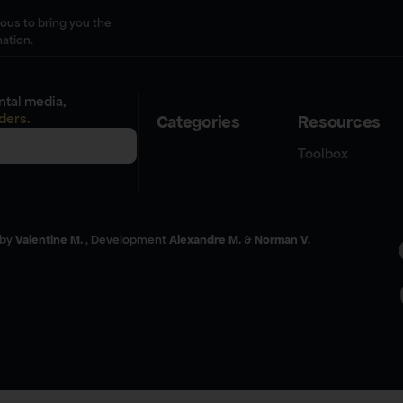
uous to bring you the
mation.
tal media,
ders.
Categories
Resources
Toolbox
 by
Valentine M.
, Development
Alexandre M.
&
Norman V.