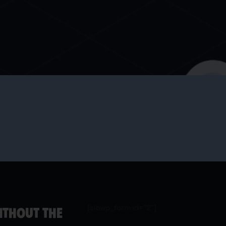
[sibwp_form id="2"]
ITHOUT THE