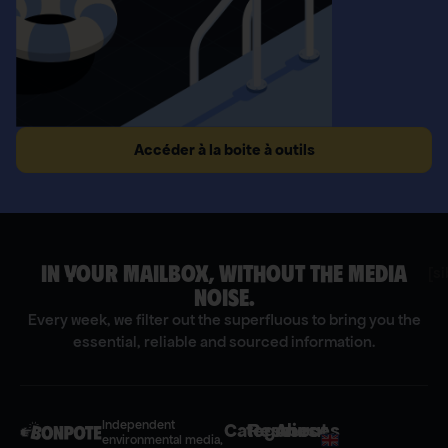
Accéder à la boite à outils
IN YOUR MAILBOX, WITHOUT THE MEDIA
[s
NOISE.
Every week, we filter out the superfluous to bring you the
essential, reliable and sourced information.
Independent
Categories
Resources
About
environmental media,