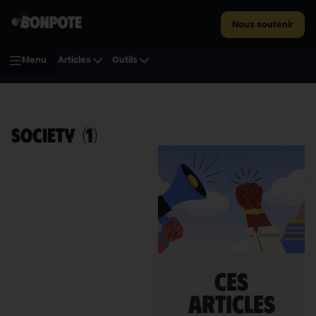
Nous soutenir
Menu
Articles
Outils
Society
(
1
)
Ces
articles