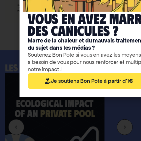
Vous en avez mar
deS caniculeS ?
Accéder aux infographies
Marre de la chaleur et du mauvais traitemen
du sujet dans les médias ?
Soutenez Bon Pote si vous en avez les moyens
a besoin de vous pour nous renforcer et multip
LES OUTILS BONPOTE
notre impact !
Je soutiens Bon Pote à partir d'1€