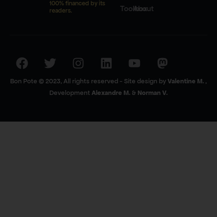
100% financed by its
Toolbox
About
readers.
Bon Pote © 2023, All rights reserved - Site design by
Valentine M.
,
Development
Alexandre M.
&
Norman V.