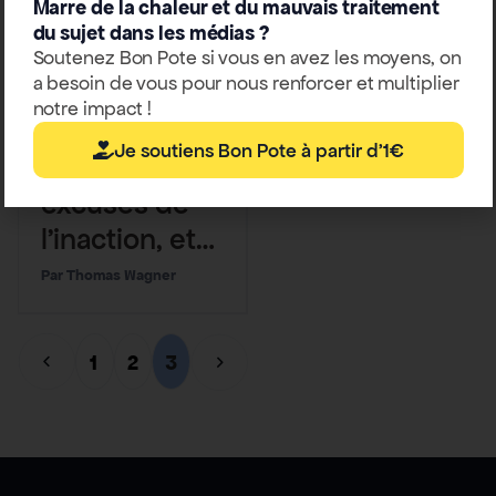
Marre de la chaleur et du mauvais traitement
du sujet dans les médias ?
Soutenez Bon Pote si vous en avez les moyens, on
a besoin de vous pour nous renforcer et multiplier
notre impact !
Outils
Je soutiens Bon Pote à partir d'1€
Climat : les 12
excuses de
l’inaction, et
comment y
Thomas Wagner
répondre
1
2
3