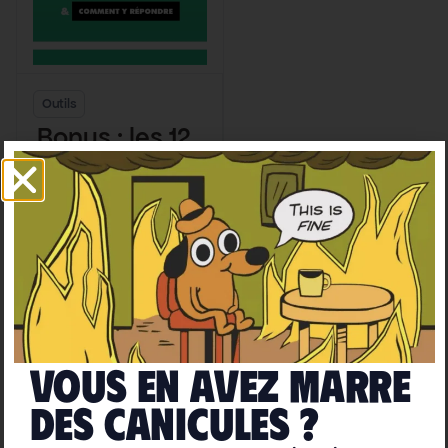
Outils
Bonus : les 12
excuses de
l’inaction
climatique en
Thomas Wagner
images
Vous en avez marre
deS caniculeS ?