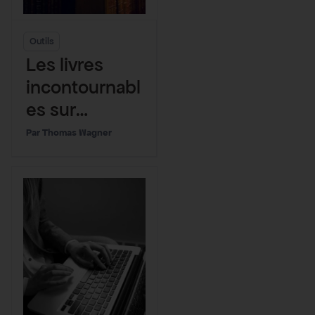
Outils
Les livres
incontournabl
es sur
l’Environnem
Thomas Wagner
ent et le
Climat