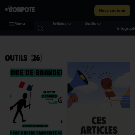
Nous soutenir
Menu
Articles
Outils
Infograph
Outils
(
26
)
Ces
articles