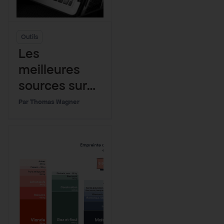
Outils
Les
meilleures
sources sur
l’Environnem
Thomas Wagner
ent et le
Climat, tous
niveaux
confondus !