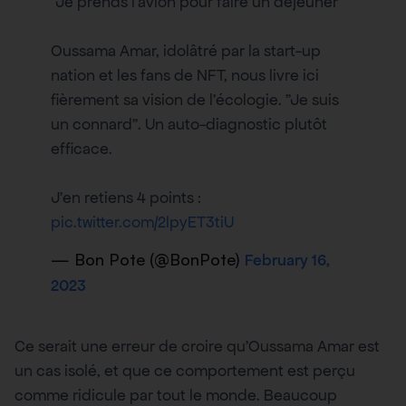
"Je prends l'avion pour faire un déjeuner"
Oussama Amar, idolâtré par la start-up
nation et les fans de NFT, nous livre ici
fièrement sa vision de l'écologie. "Je suis
un connard". Un auto-diagnostic plutôt
efficace.
J'en retiens 4 points :
pic.twitter.com/2lpyET3tiU
— Bon Pote (@BonPote)
February 16,
2023
Ce serait une erreur de croire qu’Oussama Amar est
un cas isolé, et que ce comportement est perçu
comme ridicule par tout le monde. Beaucoup