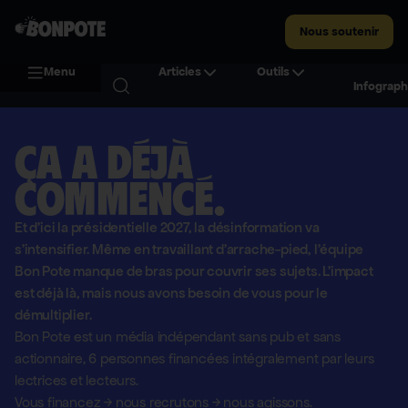
Nous soutenir
Menu
Articles
Outils
Infograph
Ça a déjà
commencé.
Et d'ici la présidentielle 2027, la désinformation va
s'intensifier. Même en travaillant d'arrache-pied, l'équipe
Bon Pote manque de bras pour couvrir ses sujets. L'impact
est déjà là, mais nous avons besoin de vous pour le
démultiplier.
Bon Pote est un média indépendant sans pub et sans
actionnaire,
6 personnes financées intégralement par leurs
lectrices et lecteurs.
Vous financez
→
nous recrutons
→
nous agissons.