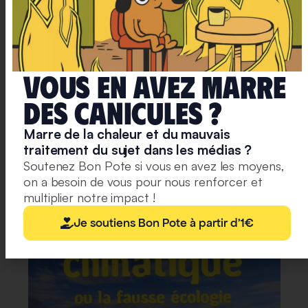
Courtillot de “
ne pas faire passer leurs philippiques
par le “filtre standard des publications scientifiques”
.
Valérie Pécresse (alors ministre de la Recherche)
avait alors dû intervenir, réaffirmant son soutien aux
Vous en avez marre
chercheurs et chercheuses en sciences du climat.
deS caniculeS ?
Marre de la chaleur et du mauvais
traitement du sujet dans les médias ?
Soutenez Bon Pote si vous en avez les moyens,
on a besoin de vous pour nous renforcer et
multiplier notre impact !
Je soutiens Bon Pote à partir d'1€