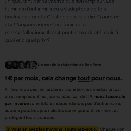
unique, tant par sa vitesse que son ampleur. Les
humains n’ont jamais eu à s’adapter à de tels
bouleversements. C’est en cela que dire “
l’homme
s’est toujours adapté
” est faux, ou
a
minima
fallacieux. Il s’est peut-être adapté, mais à
quoi et à quel prix ?
Un mot de la rédaction de Bon Pote
1 € par mois, cela change
tout
pour nous.
À l’heure où des milliardaires rachètent les médias un par
un et remplacent les journalistes par de l’IA,
nous faisons le
pari inverse
: une totale indépendance, pas d’actionnaire,
aucune pub. Des journalistes qui enquêtent, vérifient et
protègent leurs sources.
Si vous en avez les moyens, soutenez-nous.
Chaque don