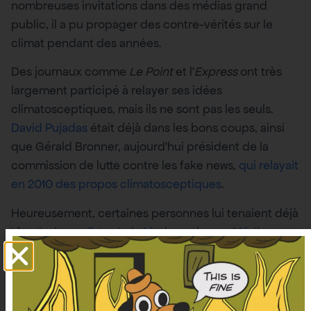
nombreuses invitations dans des médias grand
public, il a pu propager des contre-vérités sur le
climat pendant des années.
Des journaux comme
Le Point
et l’
Express
ont très
largement participé à relayer ses idées
climatosceptiques, mais ils ne sont pas les seuls.
David Pujadas
était déjà dans les bons coups, ainsi
que Gérald Bronner, aujourd’hui président de la
commission de lutte contre les fake news,
qui relayait
en 2010 des propos climatosceptiques
.
Heureusement, certaines personnes lui tenaient déjà
tête.
La journaliste Jade Lindgaard pour
Médiapart
,
Sylvestre Huet dans son livre ‘
L’imposteur, c’est lui
“,
mais aussi et surtout
les six cents chercheurs en
science du climat
qui avaient publié un courrier de
protestation accusant Claude Allègre et Vincent