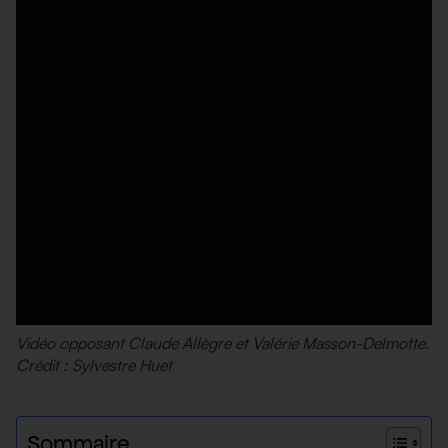
Vidéo opposant Claude Allègre et Valérie Masson-Delmotte.
Crédit : Sylvestre Huet
Sommaire