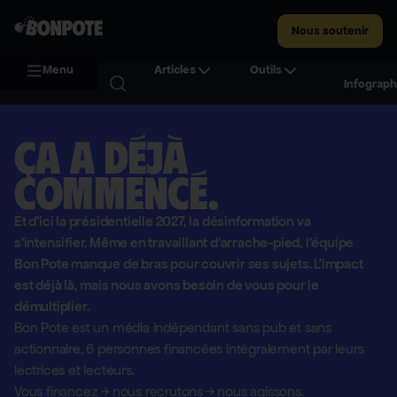
Nous soutenir
Menu
Articles
Outils
Infograph
Ça a déjà
commencé.
Et d'ici la présidentielle 2027, la désinformation va
s'intensifier. Même en travaillant d'arrache-pied, l'équipe
Bon Pote manque de bras pour couvrir ses sujets. L'impact
est déjà là, mais nous avons besoin de vous pour le
démultiplier.
Bon Pote est un média indépendant sans pub et sans
actionnaire,
6 personnes financées intégralement par leurs
lectrices et lecteurs.
Vous financez
→
nous recrutons
→
nous agissons.