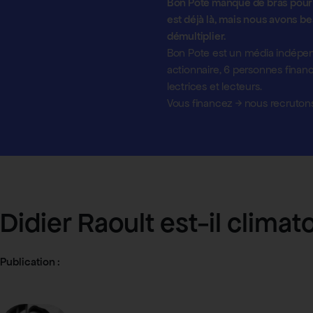
Bon Pote manque de bras pour c
est déjà là, mais nous avons be
démultiplier.
Bon Pote est un média indépen
actionnaire,
6 personnes financ
lectrices et lecteurs.
Vous financez
→
nous recruton
Didier Raoult est-il clima
Publication :