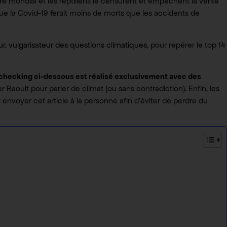
e mondial et les reptiliens le censurent et empêchent la vérité
 que la Covid-19 ferait moins de morts que les accidents de
r, vulgarisateur des questions climatiques
, pour repérer le top 14
-checking ci-dessous est réalisé exclusivement avec des
r Raoult pour parler de climat (ou sans contradiction). Enfin, les
envoyer cet article à la personne afin d’éviter de perdre du