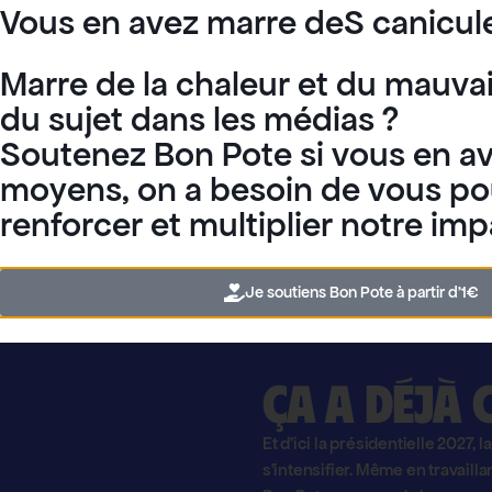
Vous en avez marre deS canicul
Marre de la chaleur et du mauva
Graphothèque
du sujet dans les médias ?
Soutenez Bon Pote si vous en av
moyens, on a besoin de vous po
renforcer et multiplier notre imp
Je soutiens Bon Pote à partir d'1€
Ça a déjà
Et d'ici la présidentielle 2027, 
s'intensifier. Même en travailla