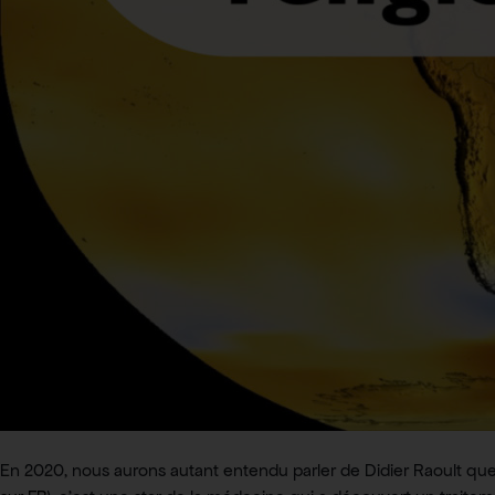
En 2020, nous aurons autant entendu parler de Didier Raoult qu