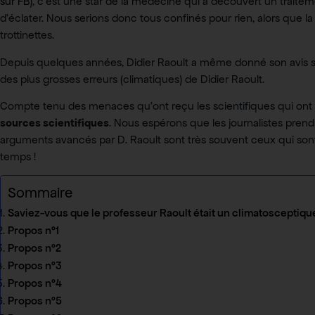
sur FB
), c’est une star de la médecine qui a découvert un traite
d’éclater. Nous serions donc tous confinés pour rien, alors que l
trottinettes.
Depuis quelques années, Didier Raoult a même donné son avis sur le
des plus grosses erreurs (climatiques) de Didier Raoult.
Compte tenu des menaces qu’ont reçu les scientifiques qui ont o
sources scientifiques
. Nous espérons que les journalistes prendro
arguments avancés par D. Raoult sont très souvent ceux qui sont 
temps !
Sommaire
Saviez-vous que le professeur Raoult était un climatosceptiqu
Propos n°1
Propos n°2
Propos n°3
Propos n°4
Propos n°5