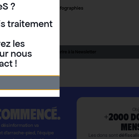
eS ?
Infographies
is traitement
ez les
ur nous
S'inscrire à la Newsletter
act !
 commencé.
Obj
+2000 d
men
la désinformation va
nt d'arrache-pied, l'équipe
Les dons sont
défiscali