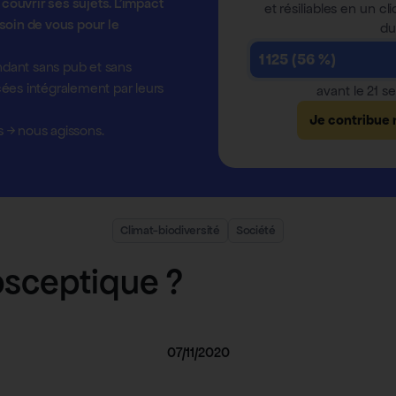
ouvrir ses sujets. L'impact
et résiliables en un cli
soin de vous pour le
du
1 125 (56 %)
dant sans pub et sans
ées intégralement par leurs
avant le 21 
Je contribue
s
→
nous agissons.
Climat-biodiversité
Société
tosceptique ?
07/11/2020