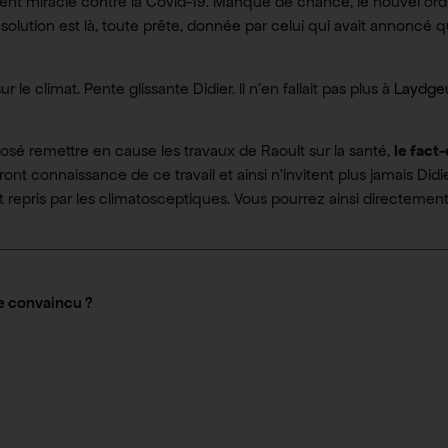
ment miracle contre la Covid-19. Manque de chance, le nouvel ordr
a solution est là, toute prête, donnée par celui qui avait annoncé
 climat. Pente glissante Didier. Il n’en fallait pas plus à
Laydgeu
sé remettre en cause les travaux de Raoult sur la santé,
le fact
nt connaissance de ce travail et ainsi n’invitent plus jamais Didie
repris par les climatosceptiques. Vous pourrez ainsi directement 
e convaincu ?