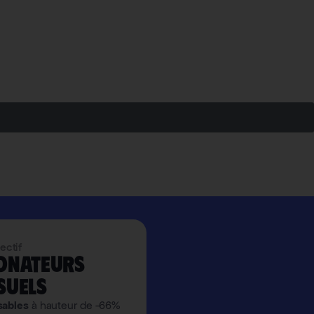
ectif
onateurs
suels
sables
à hauteur de -66%