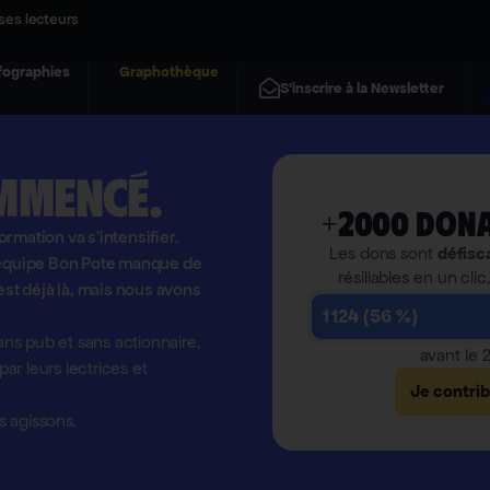
ses lecteurs
fographies
Graphothèque
S'inscrire à la Newsletter
mmencé.
+2000 dona
formation va s'intensifier.
Les dons sont
défisc
l'équipe Bon Pote manque de
résiliables en un clic
est déjà là, mais nous avons
1 124 (56 %)
ns pub et sans actionnaire,
avant le
r leurs lectrices et
Je contri
 agissons.