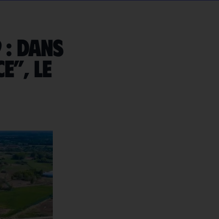
 : dans
e”, le