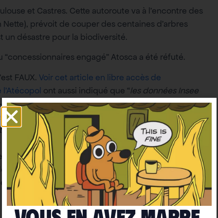
oulouse et Castres. Cette autoroute va à l’encontre des
on Nette), prévoit de couper des centaines d’arbres
st un désastre pour la biodiversité.
“concessionnaires engagé” Atosca a été réfuté.
c’est FAUX.
Voir cet article en libre accès de
 l’Atécopol
ont aussi indiqué que “
les données Insee
io-économiques ne mettent en évidence aucun retard
raison des autres départements de la région, malgré
iculier par les entrepreneurs déjà connectés aux
a métropole toulousaine
“
’est FAUX. Construire une autoroute augmente les
émontrent, l’autorité environnementale critique le
euse ne réfute ce fait.
Un article complet a déjà été
Vous en avez marre