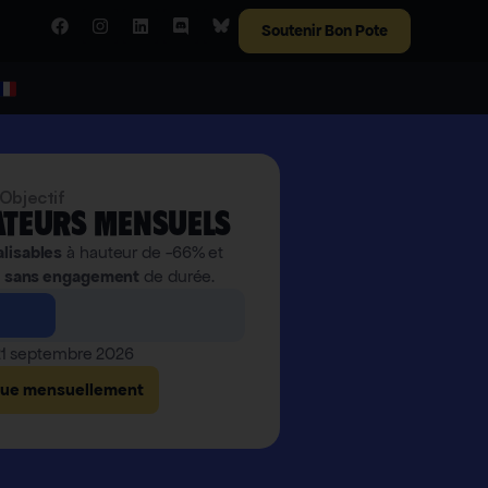
Soutenir Bon Pote
Objectif
teurs mensuels
alisables
à hauteur de -66% et
,
sans engagement
de durée.
 21 septembre 2026
bue mensuellement