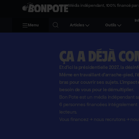
Média indépendant, 100% financé par 
In
Menu
Articles
Outils
Ça a déjà co
Et d'ici la présidentielle 2027, la désin
Même en travaillant d'arrache-pied, 
bras pour couvrir ses sujets. L'impact 
besoin de vous pour le démultiplier.
Bon Pote est un média indépendant sa
6 personnes financées intégralement pa
lecteurs.
Vous financez
→
nous recrutons
→
nous