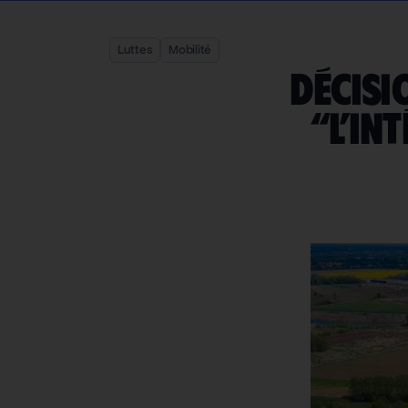
Luttes
Mobilité
Décisi
“l’in