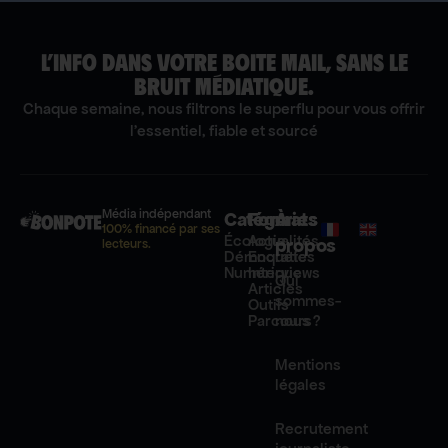
L’INFO DANS VOTRE BOITE MAIL, SANS LE
BRUIT MÉDIATIQUE.
Chaque semaine, nous filtrons le superflu pour vous offrir
l'essentiel, fiable et sourcé
Média indépendant
Catégories
Formats
À
100% financé par ses
Écologie
Actualités
propos
lecteurs.
Démocratie
Enquêtes
Numérique
Interviews
Qui
Articles
sommes-
Outils
Parcours
nous ?
Mentions
légales
Recrutement