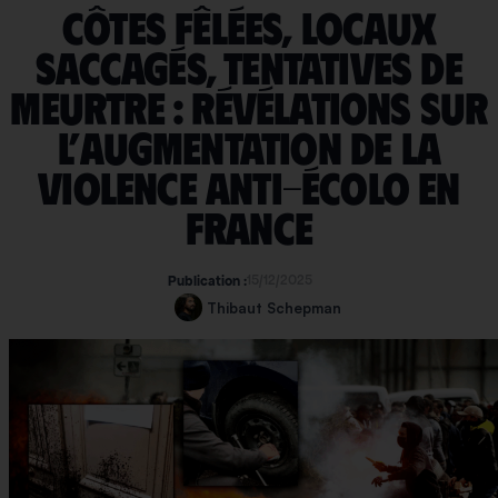
Côtes fêlées, locaux
saccagés, tentatives de
meurtre : révélations sur
l’augmentation de la
violence anti-écolo en
France
15/12/2025
Publication :
Thibaut Schepman