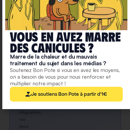
mis
en
ligne,
et
une
Vous en avez marre
lettre
hebdo
deS caniculeS ?
chaque
Marre de la chaleur et du mauvais
vendredi,
traitement du sujet dans les médias ?
avec
Soutenez Bon Pote si vous en avez les moyens,
un
on a besoin de vous pour nous renforcer et
condensé
multiplier notre impact !
de
la
Je soutiens Bon Pote à partir d'1€
semaine,
des
infographies,
nos
recos