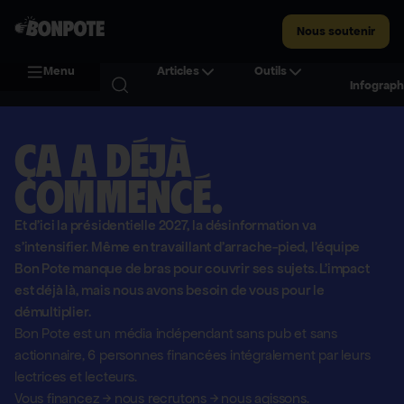
Nous soutenir
Menu
Articles
Outils
Infograph
Ça a déjà
commencé.
Et d'ici la présidentielle 2027, la désinformation va
s'intensifier. Même en travaillant d'arrache-pied, l'équipe
Bon Pote manque de bras pour couvrir ses sujets. L'impact
est déjà là, mais nous avons besoin de vous pour le
démultiplier.
Bon Pote est un média indépendant sans pub et sans
actionnaire,
6 personnes financées intégralement par leurs
lectrices et lecteurs.
Vous financez
→
nous recrutons
→
nous agissons.