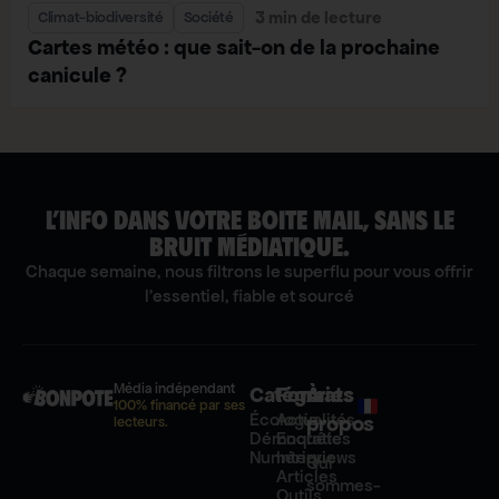
3 min de lecture
Climat-biodiversité
Société
Cartes météo : que sait-on de la prochaine
canicule ?
L’INFO DANS VOTRE BOITE MAIL, SANS LE
BRUIT MÉDIATIQUE.
Chaque semaine, nous filtrons le superflu pour vous offrir
l'essentiel, fiable et sourcé
Média indépendant
Catégories
Formats
À
100% financé par ses
Écologie
Actualités
propos
lecteurs.
Démocratie
Enquêtes
Numérique
Interviews
Qui
Articles
sommes-
Outils