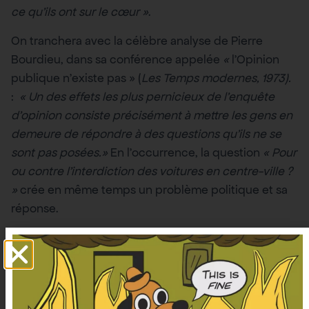
ce qu’ils ont sur le cœur
»
.
On tranchera avec la célèbre analyse de Pierre
Bourdieu, dans sa conférence appelée
«
l’Opinion
publique n’existe pas » (
Les Temps modernes, 1973).
:
«
Un des effets les plus pernicieux de l’enquête
d’opinion consiste précisément à mettre les gens en
demeure de répondre à des questions qu’ils ne se
sont pas posées.
»
En l’occurrence, la question
«
Pour
ou contre l’interdiction des voitures en centre-ville ?
»
crée en même temps un problème politique et sa
réponse.
+30
000
SONT
DÉJÀ