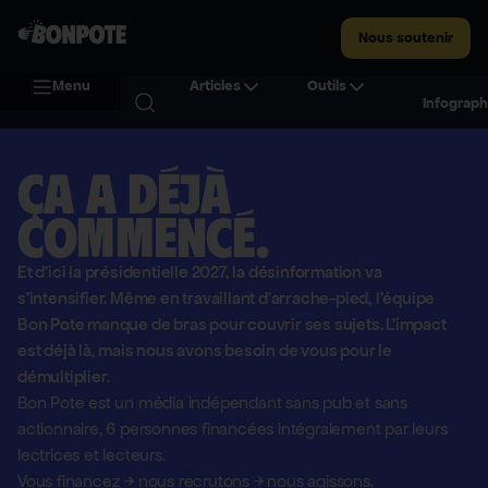
Nous soutenir
Menu
Articles
Outils
Infograph
Ça a déjà
commencé.
Et d'ici la présidentielle 2027, la désinformation va
s'intensifier. Même en travaillant d'arrache-pied, l'équipe
Bon Pote manque de bras pour couvrir ses sujets. L'impact
est déjà là, mais nous avons besoin de vous pour le
démultiplier.
Bon Pote est un média indépendant sans pub et sans
actionnaire,
6 personnes financées intégralement par leurs
lectrices et lecteurs.
Vous financez
→
nous recrutons
→
nous agissons.