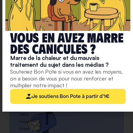
INSCRITS
Rejoignez
notre
newsletter
Vous en avez marre
Une
deS caniculeS ?
alerte
Marre de la chaleur et du mauvais
pour
traitement du sujet dans les médias ?
chaque
Soutenez Bon Pote si vous en avez les moyens,
article
on a besoin de vous pour nous renforcer et
mis
multiplier notre impact !
en
ligne,
Je soutiens Bon Pote à partir d'1€
et
une
lettre
hebdo
chaque