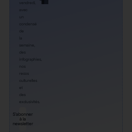
vendredi,
avec
un
condensé
de
la
semaine,
des
infographies,
nos
recos
culturelles
et
des
exclusivités.
S'abonner
à la
newsletter