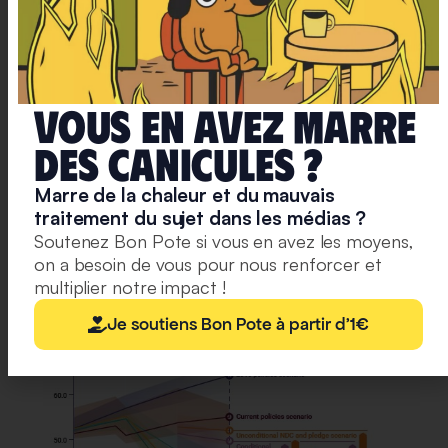
entre les promesses des Etats, leur plan d’action, et
ce qu’il faudrait faire pour limiter le réchauffement
mondial à +2°C, voire +1.5+C.
Vous en avez marre
Avec les engagements actuels, nous sommes sur
une trajectoire de +2.7°C. Ces engagements
deS caniculeS ?
permettent seulement de réduire de 7,5 % les
Marre de la chaleur et du mauvais
émissions de gaz à effet de serre prévues pour 2030
traitement du sujet dans les médias ?
par rapport aux anciens engagements. Pourtant
, des
Soutenez Bon Pote si vous en avez les moyens,
réductions de 30 % sont nécessaires pour limiter le
on a besoin de vous pour nous renforcer et
réchauffement à +2°C et de 55 % pour 1,5°C
.
multiplier notre impact !
Je soutiens Bon Pote à partir d'1€