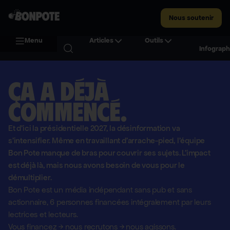
Nous soutenir
Menu
Articles
Outils
Infograph
Ça a déjà
commencé.
Et d'ici la présidentielle 2027, la désinformation va
s'intensifier. Même en travaillant d'arrache-pied, l'équipe
Bon Pote manque de bras pour couvrir ses sujets. L'impact
est déjà là, mais nous avons besoin de vous pour le
démultiplier.
Bon Pote est un média indépendant sans pub et sans
actionnaire,
6 personnes financées intégralement par leurs
lectrices et lecteurs.
Vous financez
→
nous recrutons
→
nous agissons.