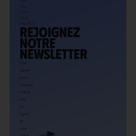
+30
000
SONT
DÉJÀ
INSCRITS
Rejoignez
notre
newsletter
Une
alerte
pour
chaque
article
mis
en
ligne,
et
une
lettre