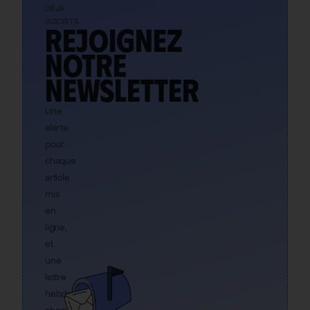
DÉJÀ
INSCRITS
Rejoignez
notre
newsletter
Une
alerte
pour
chaque
article
mis
en
ligne,
et
une
lettre
hebdo