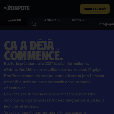
Nous soutenir
Menu
Articles
Outils
Infograph
Ça a déjà
commencé.
Et d'ici la présidentielle 2027, la désinformation va
s'intensifier. Même en travaillant d'arrache-pied, l'équipe
Bon Pote manque de bras pour couvrir ses sujets. L'impact
est déjà là, mais nous avons besoin de vous pour le
démultiplier.
Bon Pote est un média indépendant sans pub et sans
actionnaire,
6 personnes financées intégralement par leurs
lectrices et lecteurs.
Vous financez
→
nous recrutons
→
nous agissons.