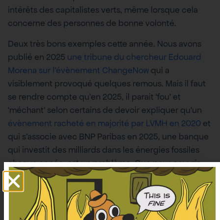
intérêts des capitalistes verts, même lorsque cela
concerne des personnes de bonne volonté.
Deux très bons exemples cette année. Nous avons
publié en 2025
une tribune du chercheur Edouard
Morena sur l’évènement ChangeNow
qui a
visiblement provoqué quelques remous. Mais il faut
se rendre compte qu’en 2025, il parait ‘fou’ et
‘méchant’ selon certains de devoir expliquer qu’un
évènement racheté en majorité par LVMH en 2020
et
qui s’associe avec BNP Paribas en 2025, une banque
qui investit des milliards dans les énergies fossiles
chaque année, est un problème. Que pour couvrir
l’évènement, on fait confiance au média le Crayon,
qui invitait le climatosceptique Charles Gave un mois
avant l’évènement, est un problème. Voyez-vous le
problème et la nécessité de faire autrement, ou on