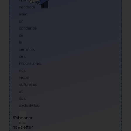
chaque
vendredi,
avec
un
condensé
de
la
semaine,
des
infographies,
nos
recos
culturelles
et
des
exclusivités.
S'abonner
à la
newsletter