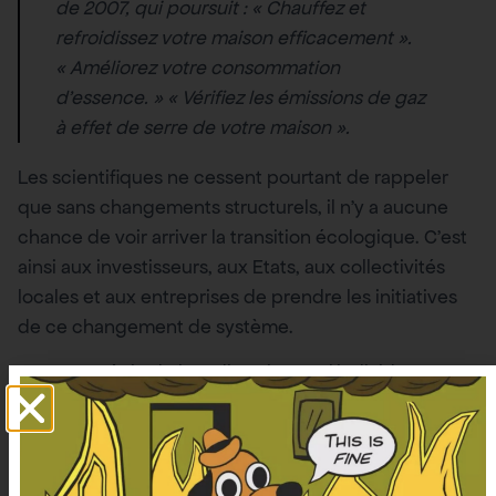
de 2007, qui poursuit : « Chauffez et
refroidissez votre maison efficacement ».
« Améliorez votre consommation
d’essence. » « Vérifiez les émissions de gaz
à effet de serre de votre maison ».
Les scientifiques ne cessent pourtant de rappeler
que sans changements structurels, il n’y a aucune
chance de voir arriver la transition écologique. C’est
ainsi aux investisseurs, aux Etats, aux collectivités
locales et aux entreprises de prendre les initiatives
de ce changement de système.
Cette stratégie de la redirection sur l’individu est
également utilisée par les gouvernements, à l’instar
du gouvernement Macron qui propose tour à tour
d’
arrêter d’envoyer des emails rigolos à ses amis
, ou
de
couper le wifi
. C’est l’
un des discours de l’inaction