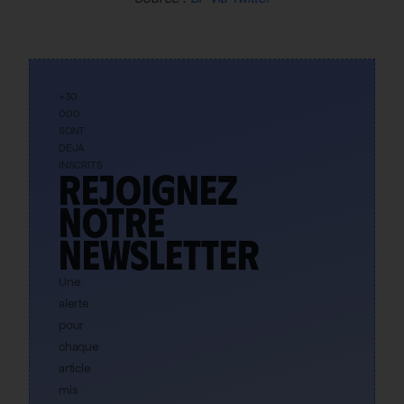
+30
000
SONT
DÉJÀ
INSCRITS
Rejoignez
notre
newsletter
Une
alerte
pour
chaque
article
mis