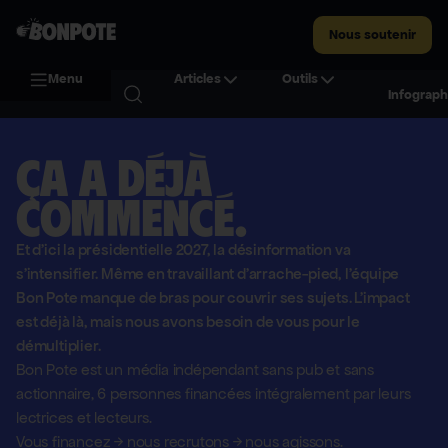
Nous soutenir
Menu
Articles
Outils
Infograph
Ça a déjà
commencé.
Et d'ici la présidentielle 2027, la désinformation va
s'intensifier. Même en travaillant d'arrache-pied, l'équipe
Bon Pote manque de bras pour couvrir ses sujets. L'impact
est déjà là, mais nous avons besoin de vous pour le
démultiplier.
Bon Pote est un média indépendant sans pub et sans
actionnaire,
6 personnes financées intégralement par leurs
lectrices et lecteurs.
Vous financez
→
nous recrutons
→
nous agissons.