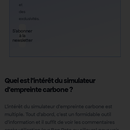
et
des
exclusivités.
S'abonner
à la
newsletter
Quel est l’intérêt du simulateur
d’empreinte carbone ?
L’intérêt du simulateur d’empreinte carbone est
multiple. Tout d’abord, c’est un formidable outil
d’information et il suffit de voir les commentaires
après utilisation (sur Bon Pote ou ailleurs) pour voir