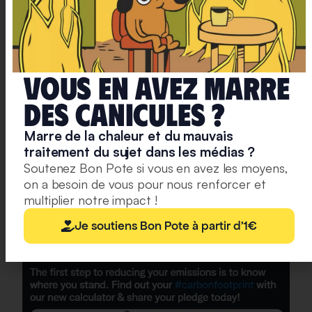
climatique
, très utilisé par les climato-rassuristes, qui
sont aujourd’hui les pires ennemis de la lutte
climatique.
Vous en avez marre
Notons que BP continue la même stratégie depuis
20 ans, sauf qu’aujourd’hui, c’est un véritable
deS caniculeS ?
massacre dans les commentaires (ce qui est une
Marre de la chaleur et du mauvais
bonne nouvelle). Si vous souhaitez vous détendre et
traitement du sujet dans les médias ?
vous sentir un peu moins seul dans la lutte
Soutenez Bon Pote si vous en avez les moyens,
climatique,
les commentaires et les “quoted RT”
on a besoin de vous pour nous renforcer et
valent le détour
.
multiplier notre impact !
Je soutiens Bon Pote à partir d'1€