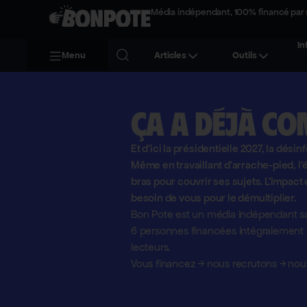
Média indépendant, 100% financé par 
In
Menu
Articles
Outils
Ça a déjà co
Et d'ici la présidentielle 2027, la désin
Même en travaillant d'arrache-pied, 
bras pour couvrir ses sujets. L'impact 
besoin de vous pour le démultiplier.
Bon Pote est un média indépendant sa
6 personnes financées intégralement pa
lecteurs.
Vous financez
→
nous recrutons
→
nous