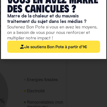
deS caniculeS ?
he pas que la France consomme toujours énormément
 l’industrie. En France, l’électricité n’est ainsi qu’un
Marre de la chaleur et du mauvais
sser des énergies fossiles nécessite d’avoir un
traitement du sujet dans les médias ?
oduire plus. Comme le montre le graphique ci-dessous,
Soutenez Bon Pote si vous en avez les moyens,
’énergie que nous consommons, soit quasiment les
on a besoin de vous pour nous renforcer et
multiplier notre impact !
Je soutiens Bon Pote à partir d'1€