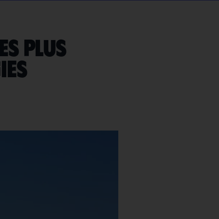
es plus
ies