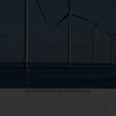
©Crédit Photographie : Karol Serewis/Zuma-rea