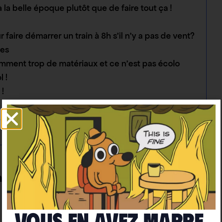
la belle époque plutôt que de faire tout ça !
faire démarrer un train à 8h s’il n’y a pas de vent?
res
omment trop de matériaux et ce n’est pas écolo
 !
 !
t qu’à faire gagner de l’argent à certaines
t à rien en France car nous avons le
Vous en avez marre
 la production électrique est déjà décarbonée en