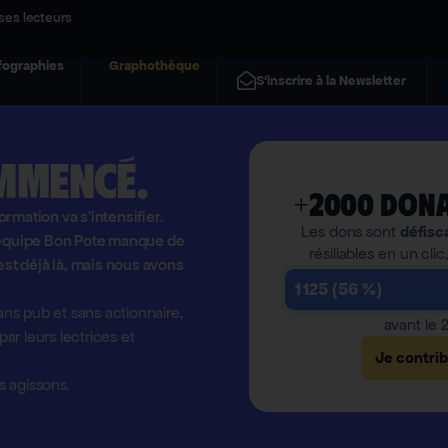
ses lecteurs
fographies
Graphothèque
S'inscrire à la Newsletter
mmencé.
+2000 dona
formation va s'intensifier.
Les dons sont
défisc
l'équipe Bon Pote manque de
résiliables en un clic
est déjà là, mais nous avons
1 125 (56 %)
ns pub et sans actionnaire,
avant le
r leurs lectrices et
Je contri
 agissons.