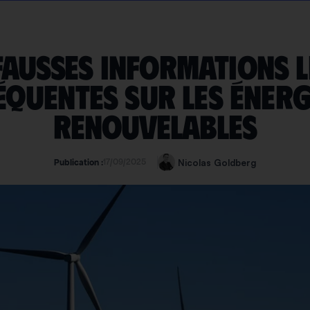
 fausses informations l
équentes sur les énerg
renouvelables
17/09/2025
Nicolas Goldberg
Publication :