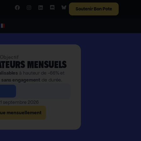
Soutenir Bon Pote
Objectif
teurs mensuels
alisables
à hauteur de -66% et
,
sans engagement
de durée.
 21 septembre 2026
bue mensuellement