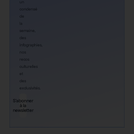
un
condensé
de
la
semaine,
des
infographies,
nos
recos
culturelles
et
des
exclusivités.
S'abonner
à la
newsletter