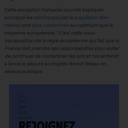
Cette exception française pourrait expliquer
pourquoi les
sols français
(et la
population elle-
même
) sont
plus contaminés
au cadmium que la
moyenne européenne. “
C’est cette sous-
transposition de la règle européenne qui fait que la
France doit prendre ses responsabilités pour éviter
de continuer de contaminer les sols et nos enfants
”,
a lancé le député écologiste Benoît Biteau en
séance publique.
+30
000
SONT
DÉJÀ
INSCRITS
Rejoignez