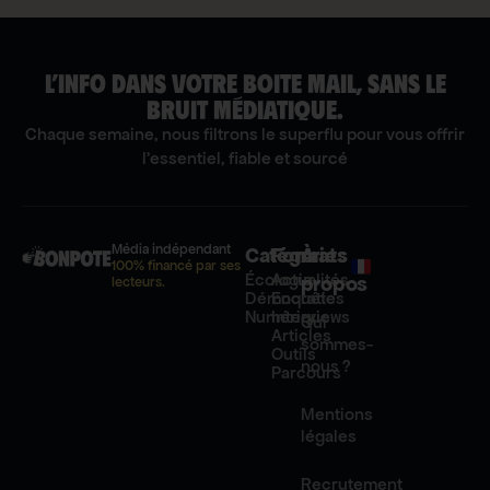
L’INFO DANS VOTRE BOITE MAIL, SANS LE
BRUIT MÉDIATIQUE.
Chaque semaine, nous filtrons le superflu pour vous offrir
l'essentiel, fiable et sourcé
Média indépendant
Catégories
Formats
À
100% financé par ses
Écologie
Actualités
propos
lecteurs.
Démocratie
Enquêtes
Numérique
Interviews
Qui
Articles
sommes-
Outils
nous ?
Parcours
Mentions
légales
Recrutement