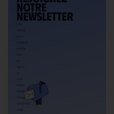
notre
newsletter
Une
alerte
pour
chaque
article
mis
en
ligne,
et
une
lettre
hebdo
chaque
vendredi,
avec