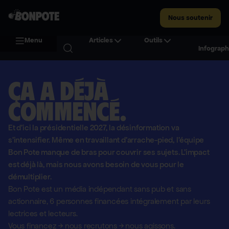
Nous soutenir
Menu
Articles
Outils
Infograph
Ça a déjà
commencé.
Et d'ici la présidentielle 2027, la désinformation va
s'intensifier. Même en travaillant d'arrache-pied, l'équipe
Bon Pote manque de bras pour couvrir ses sujets. L'impact
est déjà là, mais nous avons besoin de vous pour le
démultiplier.
Bon Pote est un média indépendant sans pub et sans
actionnaire,
6 personnes financées intégralement par leurs
lectrices et lecteurs.
Vous financez
→
nous recrutons
→
nous agissons.