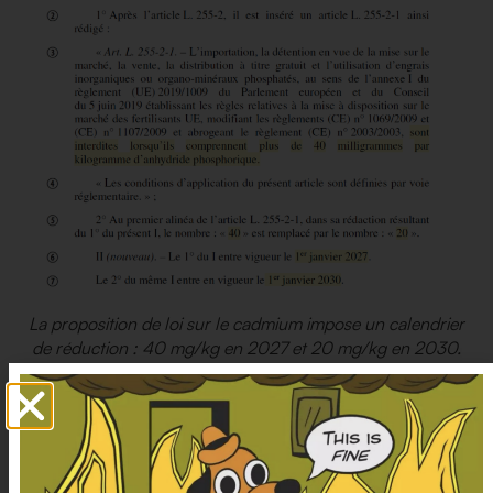
La proposition de loi sur le cadmium impose un calendrier
de réduction : 40 mg/kg en 2027 et 20 mg/kg en 2030.
Le texte va toutefois plus loin que la norme
européenne, fixée à 60 mg/kg. Une “
sur-
transposition
”
critiquée par
plusieurs députés de