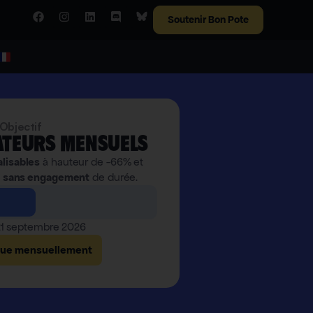
Soutenir Bon Pote
Objectif
teurs mensuels
alisables
à hauteur de -66% et
,
sans engagement
de durée.
 21 septembre 2026
bue mensuellement