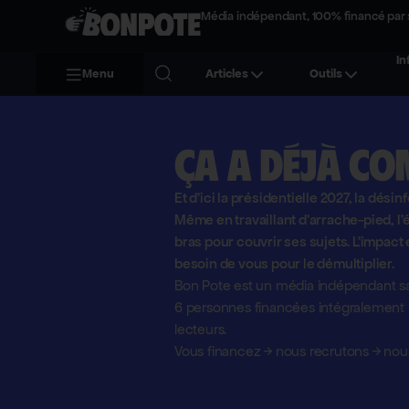
Média indépendant, 100% financé par 
In
Menu
Articles
Outils
Ça a déjà co
Et d'ici la présidentielle 2027, la désin
Même en travaillant d'arrache-pied, 
bras pour couvrir ses sujets. L'impact 
besoin de vous pour le démultiplier.
Bon Pote est un média indépendant sa
6 personnes financées intégralement pa
lecteurs.
Vous financez
→
nous recrutons
→
nous