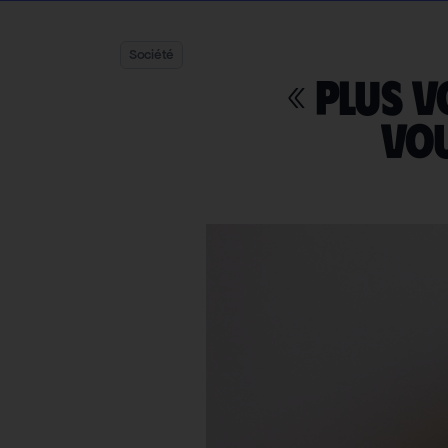
Société
« Plus 
vou