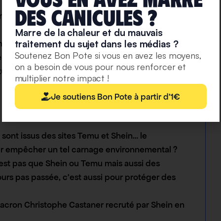
deS caniculeS ?
e shirt blanc basique de qualité s’il était fait
Marre de la chaleur et du mauvais
France ? Que faudrait-il de plus ou de moins ?
traitement du sujet dans les médias ?
Soutenez Bon Pote si vous en avez les moyens,
nt depuis 2019 avec une proposition de loi avec
on a besoin de vous pour nous renforcer et
e au Sénat les 2 et 3 juin 2025. Quels sont les
multiplier notre impact !
Je soutiens Bon Pote à partir d'1€
 sont issus des sites Temu et Shein… le
our empêcher un tel carnage environnemental ?
 n’est pas que Shein ou Temu mais aussi des
jours pas passée, c’est aussi pour protéger des
Macron Christophe Castaner recruté par Shein en