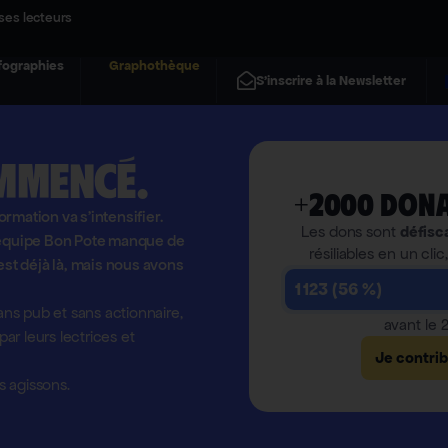
ses lecteurs
fographies
Graphothèque
S'inscrire à la Newsletter
mmencé.
+2000 dona
formation va s'intensifier.
Les dons sont
défisc
l'équipe Bon Pote manque de
résiliables en un clic
est déjà là, mais nous avons
1 123 (56 %)
ns pub et sans actionnaire,
avant le
r leurs lectrices et
Je contri
 agissons.