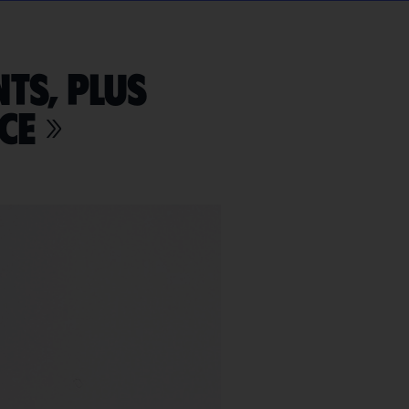
ts, plus
ce »