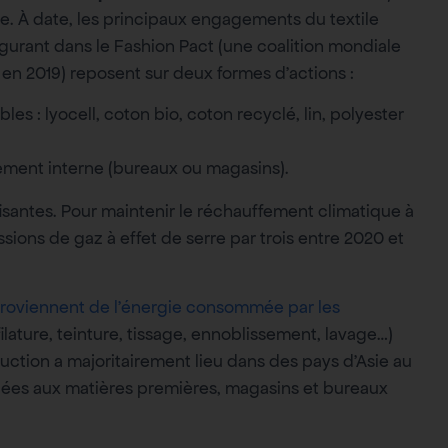
re. À date, les principaux engagements du textile
figurant dans le Fashion Pact (une coalition mondiale
z en 2019) reposent sur deux formes d’actions :
es : lyocell, coton bio, coton recyclé, lin, polyester
nement interne (bureaux ou magasins).
isantes. Pour maintenir le réchauffement climatique à
issions de gaz à effet de serre par trois entre 2020 et
 proviennent de l’énergie consommée par les
filature, teinture, tissage, ennoblissement, lavage…)
uction a majoritairement lieu dans des pays d’Asie au
iées aux matières premières, magasins et bureaux