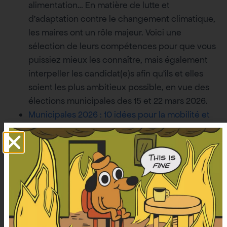
alimentation… En matière de lutte et
d’adaptation contre le changement climatique,
les maires ont un rôle majeur. Voici une
sélection de leurs compétences pour que vous
puissiez mieux les connaître, mais également
interpeller les candidat(e)s afin qu’ils et elles
soient les plus ambitieux possible, en vue des
élections municipales des 15 et 22 mars 2026.
Municipales 2026 : 10 idées pour la mobilité et
les espaces publics
: ces mesures sont
attendues et souhaitées par nos concitoyens
comme le montrent les résultats de
plusieurs
sondages récents
sur des sujets
comme la piétonnisation de rues, la mise en
place du 30 km/h en ville ou encore la limitation
de la place de la voiture.
Oui, piétonniser les rues est bon pour le