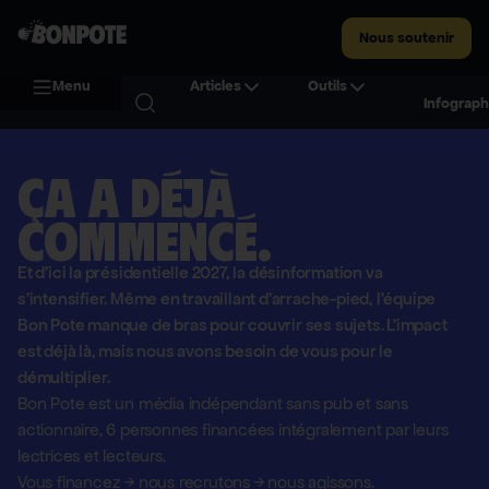
Nous soutenir
Menu
Articles
Outils
Infograph
Ça a déjà
commencé.
Et d'ici la présidentielle 2027, la désinformation va
s'intensifier. Même en travaillant d'arrache-pied, l'équipe
Bon Pote manque de bras pour couvrir ses sujets. L'impact
est déjà là, mais nous avons besoin de vous pour le
démultiplier.
Bon Pote est un média indépendant sans pub et sans
actionnaire,
6 personnes financées intégralement par leurs
lectrices et lecteurs.
Vous financez
→
nous recrutons
→
nous agissons.