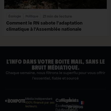
21 min de lecture
Écologie
Politique
Comment le RN sabote l’adaptation
climatique à l’Assemblée nationale
L’INFO DANS VOTRE BOITE MAIL, SANS LE
BRUIT MÉDIATIQUE.
Chaque semaine, nous filtrons le superflu pour vous offrir
l'essentiel, fiable et sourcé
Média indépendant
Catégories
Formats
À
100% financé par ses
Écologie
Actualités
propos
lecteurs.
Démocratie
Enquêtes