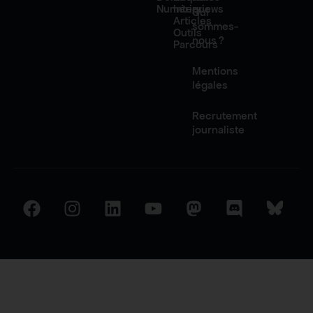
Numérique
Interviews
Qui
Articles
sommes-
Outils
nous ?
Parcours
Mentions
légales
Recrutement
journaliste