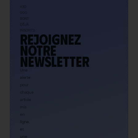
+30
000
SONT
DÉJÀ
INSCRITS
Rejoignez
notre
newsletter
Une
alerte
pour
chaque
article
mis
en
ligne,
et
une