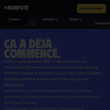
Nous soutenir
Menu
Articles
Outils
Infograph
Ça a déjà
commencé.
Et d'ici la présidentielle 2027, la désinformation va
s'intensifier. Même en travaillant d'arrache-pied, l'équipe
Bon Pote manque de bras pour couvrir ses sujets. L'impact
est déjà là, mais nous avons besoin de vous pour le
démultiplier.
Bon Pote est un média indépendant sans pub et sans
actionnaire,
6 personnes financées intégralement par leurs
lectrices et lecteurs.
Vous financez
→
nous recrutons
→
nous agissons.