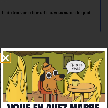
ffit de trouver le bon article, vous aurez de quoi
iaux, les infographies sont toujours accompagnées
re du possible) de donner des compléments d’infos
ie
mplacera jamais le contenu d’un article (qui lui-
 articles scientifiques ou livres en sources.)
le menu déroulant ‘Visuels’ sur la page d’accueil du
Vous en avez marre
fusent, partagez ces infographies !