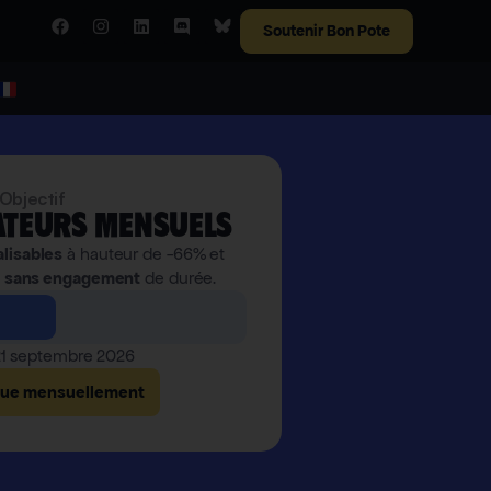
Soutenir Bon Pote
Objectif
teurs mensuels
alisables
à hauteur de -66% et
,
sans engagement
de durée.
 21 septembre 2026
bue mensuellement