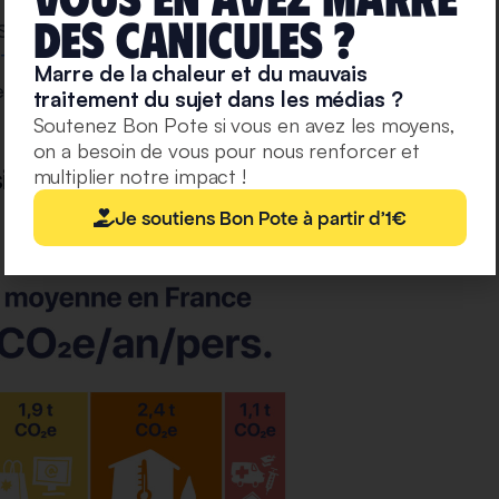
deS caniculeS ?
TILISEZ CES INFOGRAPHIES. Si cela vous a plu et a
a Tipeee
. Le travail de graphisme est entre autres
Marre de la chaleur et du mauvais
teurs des rapports du GIEC.
traitement du sujet dans les médias ?
Soutenez Bon Pote si vous en avez les moyens,
on a besoin de vous pour nous renforcer et
ble !
multiplier notre impact !
Je soutiens Bon Pote à partir d'1€