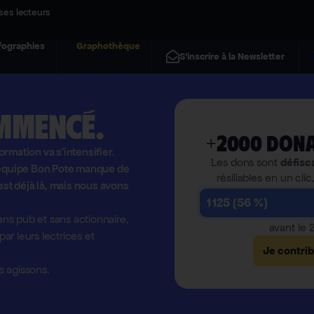
ses lecteurs
fographies
Graphothèque
S'inscrire à la Newsletter
mmencé.
+2000 dona
formation va s'intensifier.
Les dons sont
défisc
l'équipe Bon Pote manque de
résiliables en un clic
est déjà là, mais nous avons
1 125 (56 %)
ns pub et sans actionnaire,
avant le
r leurs lectrices et
Je contri
 agissons.