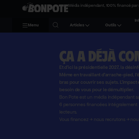
Média indépendant, 100% financé par 
In
Menu
Articles
Outils
Ça a déjà co
Et d'ici la présidentielle 2027, la désin
Même en travaillant d'arrache-pied, 
bras pour couvrir ses sujets. L'impact 
besoin de vous pour le démultiplier.
Bon Pote est un média indépendant sa
6 personnes financées intégralement pa
lecteurs.
Vous financez
→
nous recrutons
→
nous