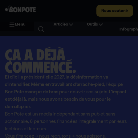
Nous soutenir
Menu
Articles
Outils
Infograph
Ça a déjà
commencé.
Et d'ici la présidentielle 2027, la désinformation va
s'intensifier. Même en travaillant d'arrache-pied, l'équipe
Bon Pote manque de bras pour couvrir ses sujets. L'impact
est déjà là, mais nous avons besoin de vous pour le
démultiplier.
Bon Pote est un média indépendant sans pub et sans
actionnaire,
6 personnes financées intégralement par leurs
lectrices et lecteurs.
Vous financez
→
nous recrutons
→
nous agissons.