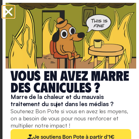
infographies,
nos
recos
culturelles
et
des
exclusivités.
S'abonner
à la
Vous en avez marre
newsletter
deS caniculeS ?
Marre de la chaleur et du mauvais
traitement du sujet dans les médias ?
Soutenez Bon Pote si vous en avez les moyens,
Troisième responsable : le
on a besoin de vous pour nous renforcer et
multiplier notre impact !
gouvernement Macron
Je soutiens Bon Pote à partir d'1€