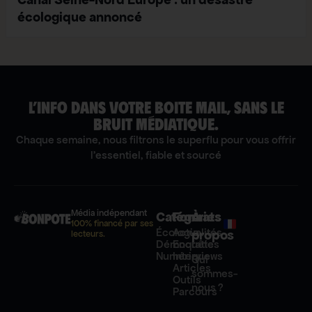
écologique annoncé
L’INFO DANS VOTRE BOITE MAIL, SANS LE
BRUIT MÉDIATIQUE.
Chaque semaine, nous filtrons le superflu pour vous offrir
l'essentiel, fiable et sourcé
Média indépendant
Catégories
Formats
À
100% financé par ses
Écologie
Actualités
propos
lecteurs.
Démocratie
Enquêtes
Numérique
Interviews
Qui
Articles
sommes-
Outils
nous ?
Parcours