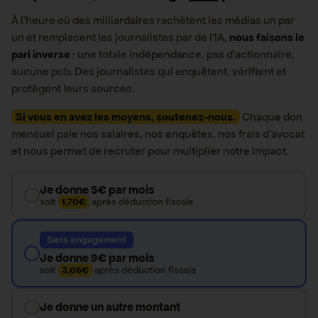
À l’heure où des milliardaires rachètent les médias un par
un et remplacent les journalistes par de l’IA,
nous faisons le
pari inverse
: une totale indépendance, pas d’actionnaire,
aucune pub. Des journalistes qui enquêtent, vérifient et
protègent leurs sources.
Si vous en avez les moyens, soutenez-nous.
Chaque don
mensuel paie nos salaires, nos enquêtes, nos frais d’avocat
et nous permet de recruter pour multiplier notre impact.
Je donne 5€ par mois
soit
1,70€
après déduction fiscale
Sans engagement
Je donne 9€ par mois
soit
3,06€
après déduction fiscale
Je donne un autre montant