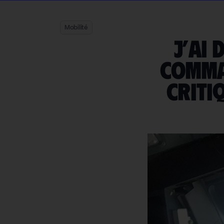
Mobilité
J’ai
comman
criti