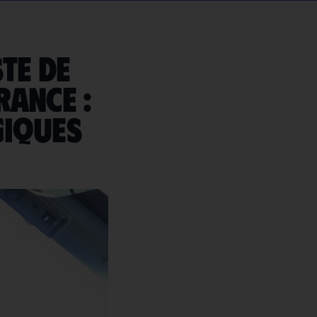
te de
rance :
giques