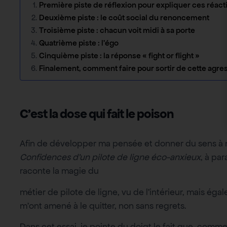
Première piste de réflexion pour expliquer ces réact
Deuxième piste : le coût social du renoncement
Troisième piste : chacun voit midi à sa porte
Quatrième piste : l’égo
Cinquième piste : la réponse « fight or flight »
Finalement, comment faire pour sortir de cette agress
C’est la dose qui fait le poison
Afin de développer ma pensée et donner du sens à mon
Confidences d’un pilote de ligne éco-anxieux
, à par
raconte la magie du
métier de pilote de ligne, vu de l’intérieur, mais é
m’ont amené à le quitter, non sans regrets.
Dans cet essai, je pointe du doigt le fait que, comme 