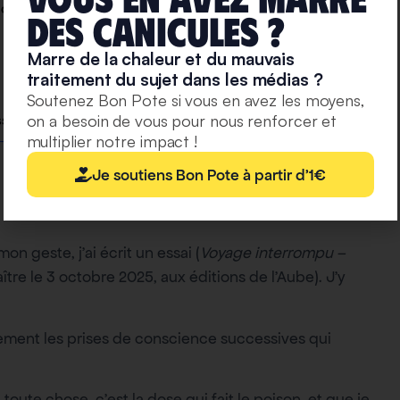
ions agressives : les biais dont nous sommes victimes
deS caniculeS ?
Marre de la chaleur et du mauvais
traitement du sujet dans les médias ?
Soutenez Bon Pote si vous en avez les moyens,
on a besoin de vous pour nous renforcer et
ivité latente ?
multiplier notre impact !
Je soutiens Bon Pote à partir d'1€
 geste, j’ai écrit un essai (
Voyage interrompu –
aître le 3 octobre 2025, aux éditions de l’Aube). J’y
galement les prises de conscience successives qui
toute chose, c’est la dose qui fait le poison, et que je