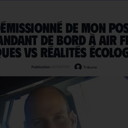
 démissionné de mon pos
dant de bord à Air F
ques vs réalités écolo
15/09/2025
Tribune
Publication :