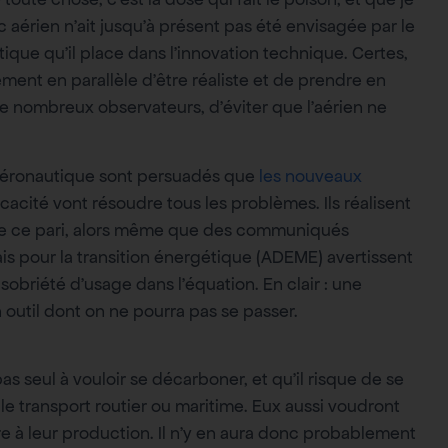
ic aérien n’ait jusqu’à présent pas été envisagée par le
ue qu’il place dans l’innovation technique. Certes,
ement en parallèle d’être réaliste et de prendre en
de nombreux observateurs, d’éviter que l’aérien ne
 aéronautique sont persuadés que
les nouveaux
icacité vont résoudre tous les problèmes. Ils réalisent
n de ce pari, alors même que des communiqués
s pour la transition énergétique (ADEME) avertissent
sobriété d’usage dans l’équation. En clair : une
n outil dont on ne pourra pas se passer.
s seul à vouloir se décarboner, et qu’il risque de se
e transport routier ou maritime. Eux aussi voudront
aire à leur production. Il n’y en aura donc probablement