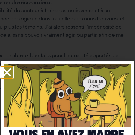
me rendre éco-anxieux.
ilité du secteur à freiner sa croissance et à se
nce écologique dans laquelle nous nous trouvons, et
lus les témoins. J’ai alors ressenti l’impériosité de
cela, sans pouvoir vraiment agir, ou partir, afin de me
 nombreux bienfaits pour l’humanité apportés par
 : que nous puissions continuer à voler le plus
ailleurs adoré exercer ce fabuleux métier, dans cette
Vous en avez marre