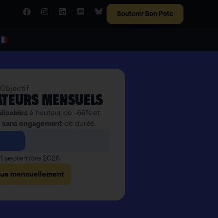
Soutenir Bon Pote
Objectif
teurs mensuels
alisables
à hauteur de -66% et
,
sans engagement
de durée.
 21 septembre 2026
bue mensuellement