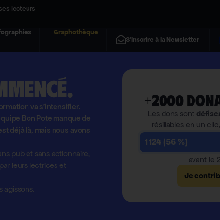
ses lecteurs
fographies
Graphothèque
S'inscrire à la Newsletter
mmencé.
+2000 dona
formation va s'intensifier.
Les dons sont
défisc
l'équipe Bon Pote manque de
résiliables en un clic
est déjà là, mais nous avons
1 124 (56 %)
ns pub et sans actionnaire,
avant le
r leurs lectrices et
Je contri
 agissons.