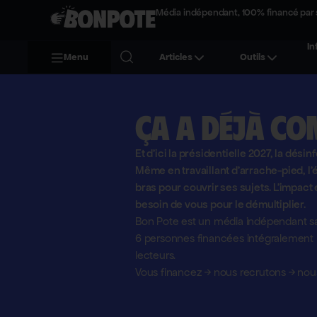
Média indépendant, 100% financé par 
In
Menu
Articles
Outils
Ça a déjà co
Et d'ici la présidentielle 2027, la désin
Même en travaillant d'arrache-pied, 
bras pour couvrir ses sujets. L'impact 
besoin de vous pour le démultiplier.
Bon Pote est un média indépendant sa
6 personnes financées intégralement pa
lecteurs.
Vous financez
→
nous recrutons
→
nous