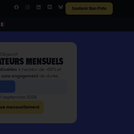
Soutenir Bon Pote
Objectif
teurs mensuels
alisables
à hauteur de -66% et
,
sans engagement
de durée.
 21 septembre 2026
bue mensuellement