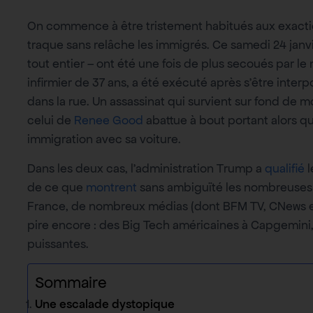
On commence à être tristement habitués aux exactions
traque sans relâche les immigrés. Ce samedi 24 janvie
tout entier – ont été une fois de plus secoués par le
infirmier de 37 ans, a été exécuté après s’être inte
dans la rue. Un assassinat qui survient sur fond de 
celui de
Renee Good
abattue à bout portant alors qu’
immigration avec sa voiture.
Dans les deux cas, l’administration Trump a
qualifié
l
de ce que
montrent
sans ambiguïté les nombreuses 
France, de nombreux médias (dont BFM TV, CNews et l
pire encore : des Big Tech américaines à Capgemini, 
puissantes.
Sommaire
Une escalade dystopique