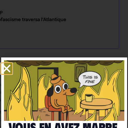
mp
ofascisme traversa l’Atlantique
 pas à recycler les slogans de suprémacistes
igration brutale, comme
“Destroy the flood”
–
s à des parasites à éradiquer.
 de détention. En décembre 2025, l’Union américaine
izaines d’entretiens réalisé avec des détenus, de
Vous en avez marre
gligence médicale dans le plus grand centre de