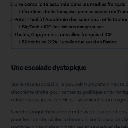
Une complicité assumée dans les médias français
L’extrême-droite française, premier soutien de Tru
Peter Thiel à l’Académie des sciences : et le techn
Big Tech + ICE : les liaisons dangereuses
Thalès, Capgemini… ces alliés français d’ICE
52 décès en 2024 : la police tue aussi en France
Une escalade dystopique
Sur le réseau social
X
, le pouvoir trumpiste n’hésite
d’extrême droite pour vanter sa politique anti-imm
référence au jeu vidéo Halo – assimilant les immigré
Une rhétorique hélas cohérente avec les conditions
pour les libertés civiles a
dénoncé
, sur la base de d
nombreux cas d’abus physiques et sexuels et de né