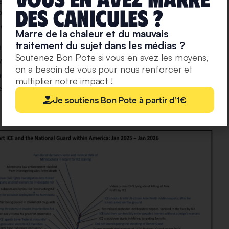
deS caniculeS ?
o, au Texas). L’ICE est également accusée par cet
e les pousser à “l’auto-déportation”.
Marre de la chaleur et du mauvais
traitement du sujet dans les médias ?
ampleur. La chercheuse Christina Pagel (University
Soutenez Bon Pote si vous en avez les moyens,
ient s’écouler, l’administration Trump n’a eu de cesse
on a besoin de vous pour nous renforcer et
ncements et les capacités de cette police spéciale,
multiplier notre impact !
en
“élargissant le soutien juridique à l’application de la
Je soutiens Bon Pote à partir d'1€