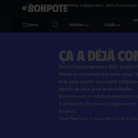
Média indépendant, 100% financé par 
In
Menu
Articles
Outils
Ça a déjà co
Et d'ici la présidentielle 2027, la désin
Même en travaillant d'arrache-pied, 
bras pour couvrir ses sujets. L'impact 
besoin de vous pour le démultiplier.
Bon Pote est un média indépendant sa
6 personnes financées intégralement pa
lecteurs.
Vous financez
→
nous recrutons
→
nous