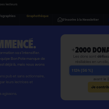
ses lecteurs
fographies
Graphothèque
S'inscrire à la Newsletter
mmencé.
+2000 dona
formation va s'intensifier.
Les dons sont
défisc
l'équipe Bon Pote manque de
résiliables en un clic
est déjà là, mais nous avons
1 124 (56 %)
ns pub et sans actionnaire,
avant le
r leurs lectrices et
Je contri
 agissons.