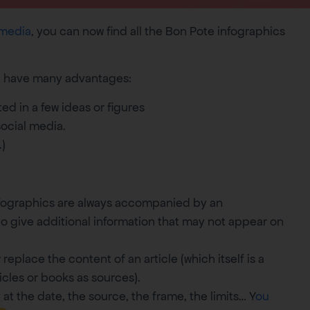
 media
, you can now find all the Bon Pote infographics
d have many advantages:
ed in a few ideas or figures
social media.
.)
nfographics are always accompanied by an
) to give additional information that may not appear on
replace the content of an article (which itself is a
ticles or books as sources).
 at the date, the source, the frame, the limits… Y
ou