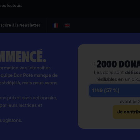
ses lecteurs
nscrire à la Newsletter
mmencé.
+2000 dona
formation va s'intensifier.
Les dons sont
défisc
l'équipe Bon Pote manque de
résiliables en un clic
est déjà là, mais nous avons
1 149 (57 %)
ns pub et sans actionnaire,
avant le
r leurs lectrices et
Je contri
 agissons.