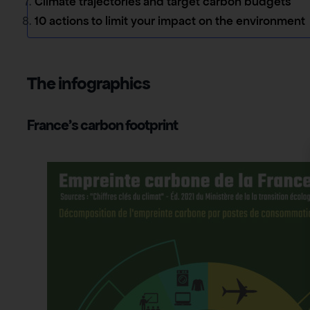
Climate trajectories and target carbon budgets
10 actions to limit your impact on the environment
The infographics
France’s carbon footprint