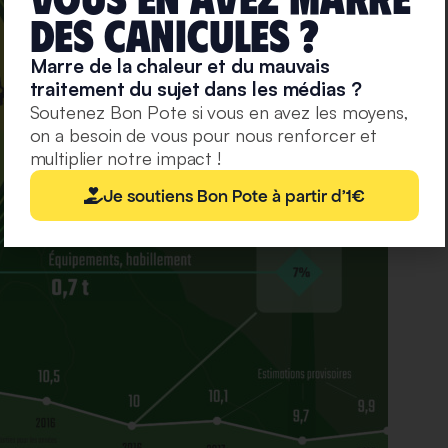
deS caniculeS ?
Marre de la chaleur et du mauvais
traitement du sujet dans les médias ?
Soutenez Bon Pote si vous en avez les moyens,
on a besoin de vous pour nous renforcer et
multiplier notre impact !
Je soutiens Bon Pote à partir d'1€