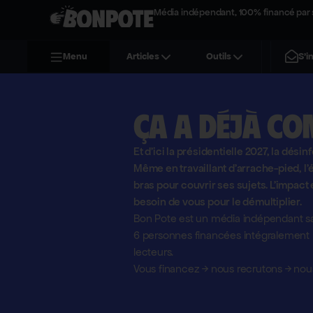
Média indépendant, 100% financé par 
S'i
Menu
Articles
Outils
Ça a déjà co
Et d'ici la présidentielle 2027, la désin
Même en travaillant d'arrache-pied, 
bras pour couvrir ses sujets. L'impact 
besoin de vous pour le démultiplier.
Bon Pote est un média indépendant sa
6 personnes financées intégralement pa
lecteurs.
Vous financez
→
nous recrutons
→
nous