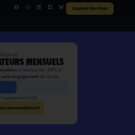
Soutenir Bon Pote
Objectif
teurs mensuels
alisables
à hauteur de -66% et
,
sans engagement
de durée.
 21 septembre 2026
bue mensuellement