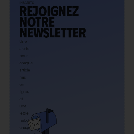
INSCRITS
Rejoignez
notre
newsletter
Une
alerte
pour
chaque
article
mis
en
ligne,
et
une
lettre
hebdo
chaque