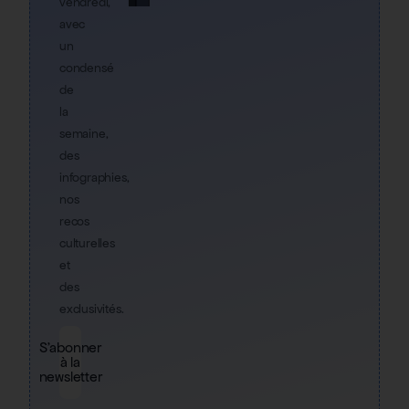
vendredi,
avec
un
condensé
de
la
semaine,
des
infographies,
nos
recos
culturelles
et
des
exclusivités.
S'abonner
à la
newsletter