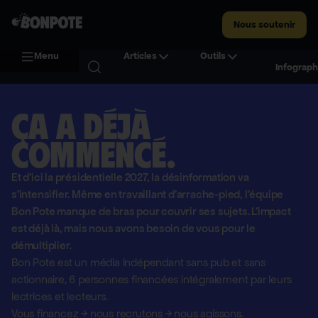
Nous soutenir
Menu
Articles
Outils
Infograph
Ça a déjà
commencé.
Et d'ici la présidentielle 2027, la désinformation va
s'intensifier. Même en travaillant d'arrache-pied, l'équipe
Bon Pote manque de bras pour couvrir ses sujets. L'impact
est déjà là, mais nous avons besoin de vous pour le
démultiplier.
Bon Pote est un média indépendant sans pub et sans
actionnaire,
6 personnes financées intégralement par leurs
lectrices et lecteurs.
Vous financez
→
nous recrutons
→
nous agissons.