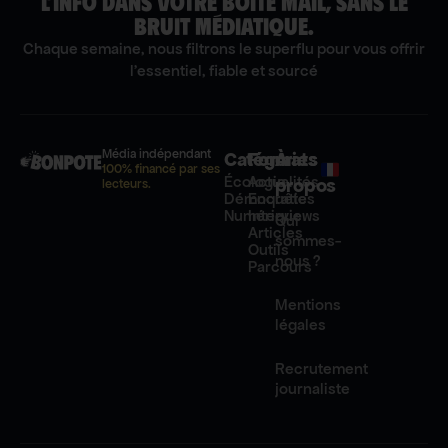
L’INFO DANS VOTRE BOITE MAIL, SANS LE
BRUIT MÉDIATIQUE.
Chaque semaine, nous filtrons le superflu pour vous offrir
l'essentiel, fiable et sourcé
Média indépendant
Catégories
Formats
À
100% financé par ses
Écologie
Actualités
propos
lecteurs.
Démocratie
Enquêtes
Numérique
Interviews
Qui
Articles
sommes-
Outils
nous ?
Parcours
Mentions
légales
Recrutement
journaliste