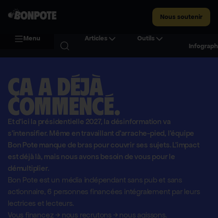
Nous soutenir
Menu
Articles
Outils
Infograph
Ça a déjà
commencé.
Et d'ici la présidentielle 2027, la désinformation va
s'intensifier. Même en travaillant d'arrache-pied, l'équipe
Bon Pote manque de bras pour couvrir ses sujets. L'impact
est déjà là, mais nous avons besoin de vous pour le
démultiplier.
Bon Pote est un média indépendant sans pub et sans
actionnaire,
6 personnes financées intégralement par leurs
lectrices et lecteurs.
Vous financez
→
nous recrutons
→
nous agissons.