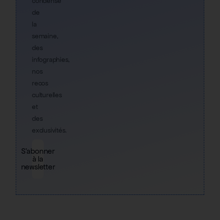
condensé
de
la
semaine,
des
infographies,
nos
recos
culturelles
et
des
exclusivités.
S'abonner
à la
newsletter