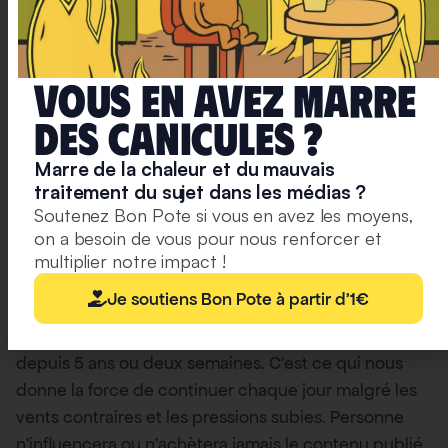
D’ici la fin de l’été
Vous en avez marre
deS caniculeS ?
Comme chaque été, Bon Pote ne prend pas de
vacances. Il y a un suivi quotidien de l’actualité (et
Marre de la chaleur et du mauvais
notamment
la loi Duplomb et la décision du Conseil
traitement du sujet dans les médias ?
Constitutionnel le 7 août
), des articles d’ici fin août et
Soutenez Bon Pote si vous en avez les moyens,
on a besoin de vous pour nous renforcer et
deux gros dossiers qui sortiront tout début
multiplier notre impact !
septembre. Nous avons hâte de vous présenter ce
qui arrive.
Je soutiens Bon Pote à partir d'1€
Merci pour votre incroyable soutien, que ce soit
depuis 5 ans ou deux semaines. C’est ce qui nous
donne la force de continuer chaque jour malgré les
vents contraires et les pressions subies. Personne
n’influencera ou n’achètera jamais le contenu publié