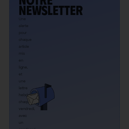
newsletter
Une
alerte
pour
chaque
article
mis
en
ligne,
et
une
lettre
hebdo
chaque
vendredi,
avec
un