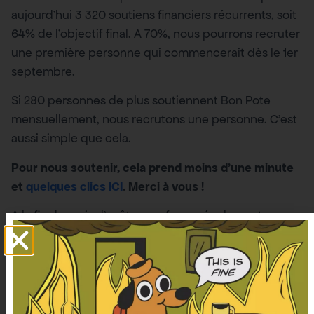
aujourd’hui 3 320 soutiens financiers récurrents, soit
64% de l’objectif final. A 70%, nous pourrons recruter
une première personne qui commencerait dès le 1er
septembre.
Si 280 personnes de plus soutiennent Bon Pote
mensuellement, nous recrutons une personne. C’est
aussi simple que cela.
Pour nous soutenir, cela prend moins d’une minute
et
quelques clics ICI
. Merci à vous !
A la fin du mois d’août, nous ferons également une
vidéo pour répondre à vos questions. Il y a
le lien
dans chaque newsletter
donc si vous avez des
questions sur Bon Pote (salaire, frais d’avocats,
menaces de mort, etc.) ou liées à l’environnement,
c’est le moment !