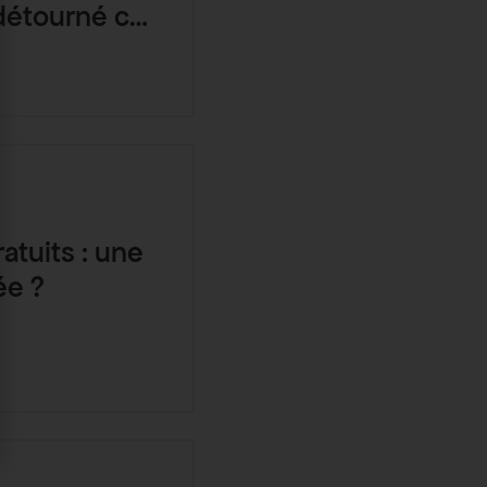
 détourné ce
atuits : une
ée ?