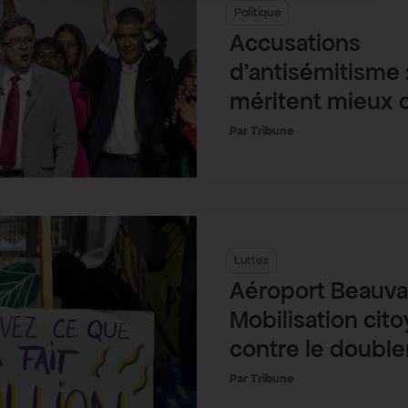
Politique
Accusations
d’antisémitisme 
méritent mieux 
Tribune
Luttes
Aéroport Beauvais
Mobilisation cit
contre le doubl
trafic aérien
Tribune