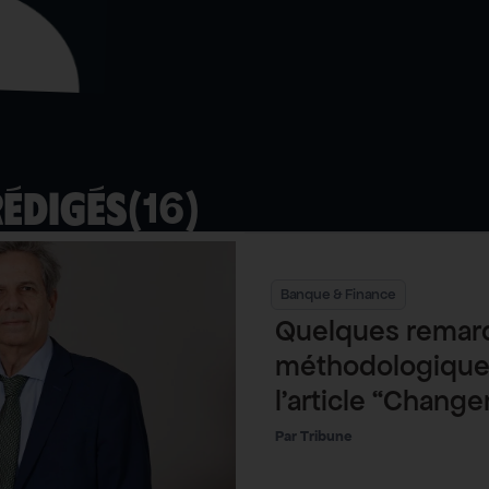
(
16
)
rédigés
Banque & Finance
Quelques remar
méthodologiques
l’article “Chang
pour sortir des 
Tribune
fossiles ?”