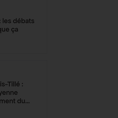
: les débats
que ça
-Tillé :
oyenne
ement du