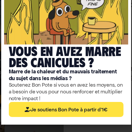
distribution ont
concept
Tribune
Vous en avez marre
deS caniculeS ?
Mobilité
Municipales 2026
Les transports gr
Marre de la chaleur et du mauvais traitement
fausse bonne id
du sujet dans les médias ?
Soutenez Bon Pote si vous en avez les moyens, on
a besoin de vous pour nous renforcer et multiplier
Tribune
notre impact !
Je soutiens Bon Pote à partir d'1€