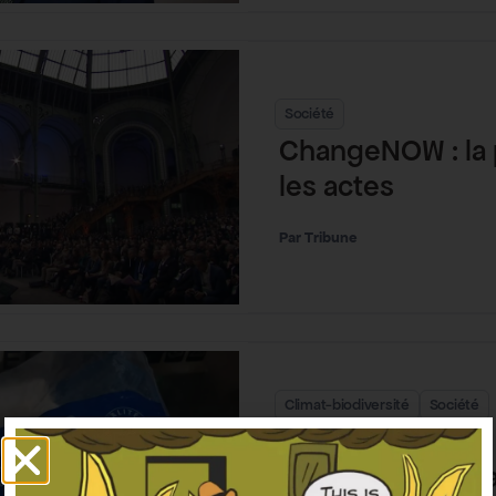
Société
ChangeNOW : la 
les actes
Tribune
Climat-biodiversité
Société
« Pêche durable
le label MSC et 