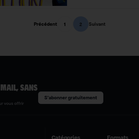
Précédent
Suivant
1
2
 MAIL, SANS
S'abonner gratuitement
r vous offrir
Catégories
Formats