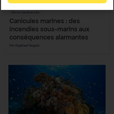
Climat-biodiversité
Canicules marines : des
incendies sous-marins aux
conséquences alarmantes
Raphael Seguin