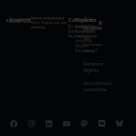
Média indépendant
Catégories
Formats
À
100% financé par ses
Écologie
Actualités
propos
lecteurs.
Démocratie
Enquêtes
Numérique
Interviews
Qui
Articles
sommes-
Outils
Parcours
nous ?
Mentions
légales
Recrutement
journaliste