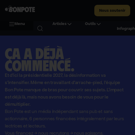
Nous soutenir
Menu
Articles
Outils
Infograph
Ça a déjà
commencé.
Et d'ici la présidentielle 2027, la désinformation va
s'intensifier. Même en travaillant d'arrache-pied, l'équipe
Bon Pote manque de bras pour couvrir ses sujets. L'impact
est déjà là, mais nous avons besoin de vous pour le
démultiplier.
Bon Pote est un média indépendant sans pub et sans
actionnaire,
6 personnes financées intégralement par leurs
lectrices et lecteurs.
Vous financez
→
nous recrutons
→
nous agissons.