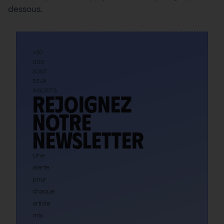
dessous.
+30
000
SONT
DÉJÀ
INSCRITS
Rejoignez
notre
newsletter
Une
alerte
pour
chaque
article
mis