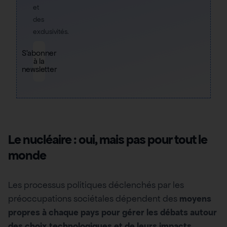
et
des
exclusivités.
S'abonner
à la
newsletter
Le nucléaire : oui, mais pas pour tout le
monde
Les processus politiques déclenchés par les
préoccupations sociétales dépendent des
moyens
propres à chaque pays pour gérer les débats autour
des choix technologiques et de leurs impacts