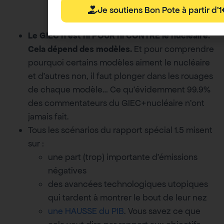
Action=htmlpage&page=about
Je soutiens Bon Pote à partir d'
Le GIEC n’est ni POUR ni CONTRE le nucléaire.
Cela dépend des modèles.
Et pour comprendre
pourquoi certains modèles aiment le nucléaire
et d’autres non, il faut plonger dans les rouages
de chaque modèle… Ce qu’évidemment 99.9%
des commentateurs du GIEC+nucléaire n’ont
jamais fait.
Tous les scénarios du rapport spécial 1.5 misent
sur :
une part (trop) importante d’émissions
négatives
des avancées technologiques utopiques
qui tardent à montrer le bout de leur nez
une HAUSSE du PIB
. Vous savez ce que