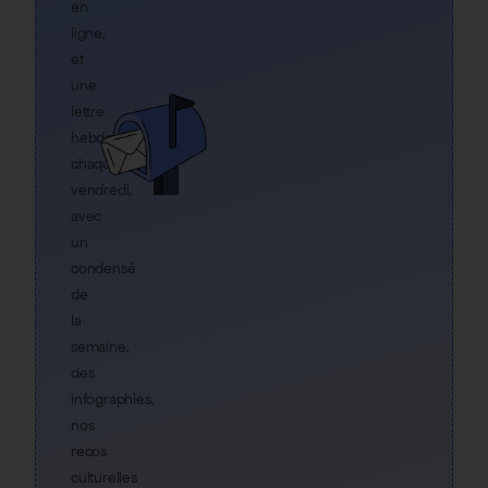
en
ligne,
et
une
lettre
hebdo
chaque
vendredi,
avec
un
condensé
de
la
semaine,
des
infographies,
nos
recos
culturelles