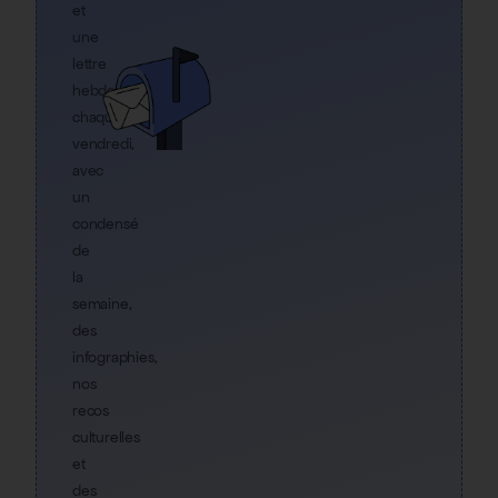
et
une
lettre
hebdo
chaque
vendredi,
avec
un
condensé
de
la
semaine,
des
infographies,
nos
recos
culturelles
et
des