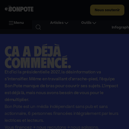
Nous soutenir
Menu
Articles
Outils
Infograph
Ça a déjà
commencé.
Et d'ici la présidentielle 2027, la désinformation va
s'intensifier. Même en travaillant d'arrache-pied, l'équipe
Bon Pote manque de bras pour couvrir ses sujets. L'impact
est déjà là, mais nous avons besoin de vous pour le
démultiplier.
Bon Pote est un média indépendant sans pub et sans
actionnaire,
6 personnes financées intégralement par leurs
lectrices et lecteurs.
Vous financez
→
nous recrutons
→
nous agissons.