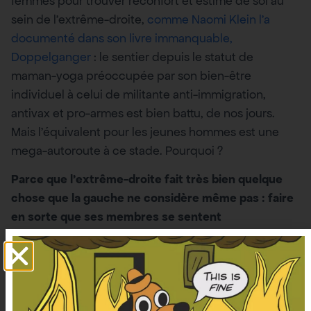
femmes pour trouver réconfort et estime de soi au
sein de l’extrême-droite,
comme Naomi Klein l’a
documenté dans son livre immanquable,
Doppelganger
: le sentier depuis le statut de
maman-yoga préoccupée par son bien-être
individuel à celui de militante anti-immigration,
antivax et pro-armes est bien battu, de nos jours.
Mais l’équivalent pour les jeunes hommes est une
mega-autoroute à ce stade. Pourquoi ?
Parce que l’extrême-droite fait très bien quelque
chose que la gauche ne considère même pas : faire
en sorte que ses membres se sentent
chaleureusement accueillis.
Ne me faites pas dire ce
que je n’ai pas dit : cet évènement de gauche était,
comme beaucoup, ouvert et amical. Il était d’ailleurs
rafraîchissant dans son non-sectarisme et libre de
dogmes de [nomme-ton-obscure-faction-