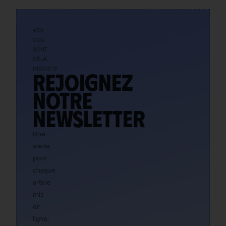
+30
000
SONT
DÉJÀ
INSCRITS
Rejoignez
notre
newsletter
Une
alerte
pour
chaque
article
mis
en
ligne,