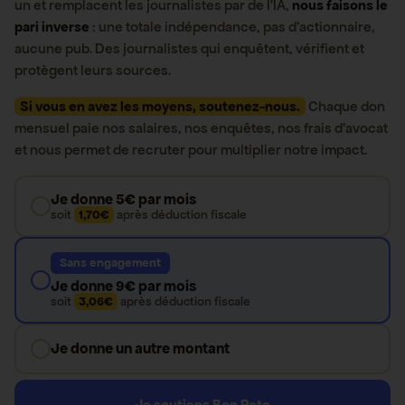
un et remplacent les journalistes par de l’IA,
nous faisons le
pari inverse
: une totale indépendance, pas d’actionnaire,
aucune pub. Des journalistes qui enquêtent, vérifient et
protègent leurs sources.
Si vous en avez les moyens, soutenez-nous.
Chaque don
mensuel paie nos salaires, nos enquêtes, nos frais d’avocat
et nous permet de recruter pour multiplier notre impact.
Je donne 5€ par mois
soit
1,70€
après déduction fiscale
Sans engagement
Je donne 9€ par mois
soit
3,06€
après déduction fiscale
Je donne un autre montant
Je soutiens Bon Pote