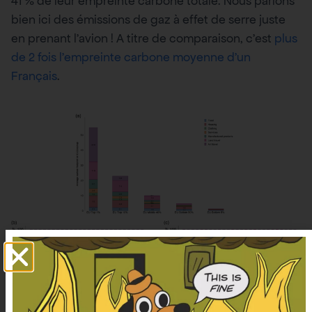
41 % de leur empreinte carbone totale. Nous parlons
bien ici des émissions de gaz à effet de serre juste
en prenant l’avion ! A titre de comparaison, c’est
plus
de 2 fois l’empreinte carbone moyenne d’un
Français
.