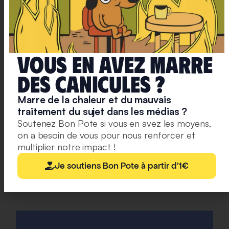
The unequal distribution of household carbon footprints in
Europe and its link to sustainability.
Source :
Ivanova & al. (2020)
Vous en avez marre
Dans la même étude, nous apprenons
que le
deS caniculeS ?
transport aérien est de loin la consommation la plus
élastique de l’UE, avec une élasticité des dépenses
Marre de la chaleur et du mauvais
traitement du sujet dans les médias ?
de 1,5 ; cela signifie que, lorsque les dépenses totales
Soutenez Bon Pote si vous en avez les moyens,
doublent, les dépenses consacrées au transport
on a besoin de vous pour nous renforcer et
aérien augmentent de 150 %
.
multiplier notre impact !
Ce n’est pas une surprise mais cela confirme
les
Je soutiens Bon Pote à partir d'1€
travaux d’Oswald & al. (2020)
: le transport aérien est
un luxe à forte intensité de carbone.