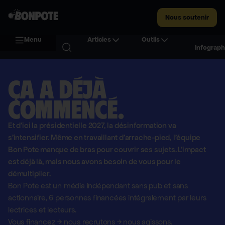
Nous soutenir
Menu
Articles
Outils
Infograph
Ça a déjà
commencé.
Et d'ici la présidentielle 2027, la désinformation va
s'intensifier. Même en travaillant d'arrache-pied, l'équipe
Bon Pote manque de bras pour couvrir ses sujets. L'impact
est déjà là, mais nous avons besoin de vous pour le
démultiplier.
Bon Pote est un média indépendant sans pub et sans
actionnaire,
6 personnes financées intégralement par leurs
lectrices et lecteurs.
Vous financez
→
nous recrutons
→
nous agissons.