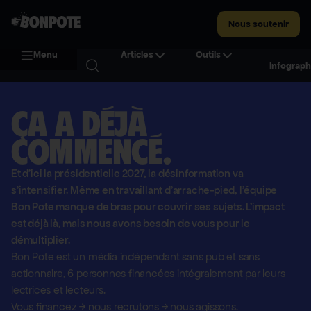
Nous soutenir
Menu
Articles
Outils
Infograph
Ça a déjà
commencé.
Et d'ici la présidentielle 2027, la désinformation va
s'intensifier. Même en travaillant d'arrache-pied, l'équipe
Bon Pote manque de bras pour couvrir ses sujets. L'impact
est déjà là, mais nous avons besoin de vous pour le
démultiplier.
Bon Pote est un média indépendant sans pub et sans
actionnaire,
6 personnes financées intégralement par leurs
lectrices et lecteurs.
Vous financez
→
nous recrutons
→
nous agissons.