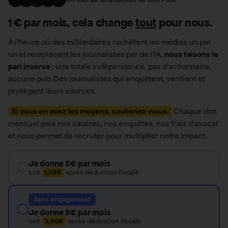
1 € par mois, cela change
tout
pour nous.
À l’heure où des milliardaires rachètent les médias un par
un et remplacent les journalistes par de l’IA,
nous faisons le
pari inverse
: une totale indépendance, pas d’actionnaire,
aucune pub. Des journalistes qui enquêtent, vérifient et
protègent leurs sources.
Si vous en avez les moyens, soutenez-nous.
Chaque don
mensuel paie nos salaires, nos enquêtes, nos frais d’avocat
et nous permet de recruter pour multiplier notre impact.
Je donne 5€ par mois
soit
1,70€
après déduction fiscale
Sans engagement
Je donne 9€ par mois
soit
3,06€
après déduction fiscale