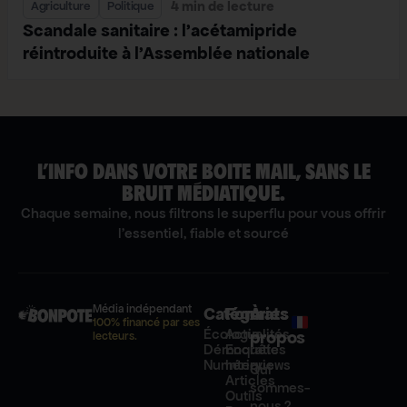
4 min de lecture
Agriculture
Politique
Scandale sanitaire : l’acétamipride
réintroduite à l’Assemblée nationale
L’INFO DANS VOTRE BOITE MAIL, SANS LE
BRUIT MÉDIATIQUE.
Chaque semaine, nous filtrons le superflu pour vous offrir
l'essentiel, fiable et sourcé
Média indépendant
Catégories
Formats
À
100% financé par ses
Écologie
Actualités
propos
lecteurs.
Démocratie
Enquêtes
Numérique
Interviews
Qui
Articles
sommes-
Outils
nous ?