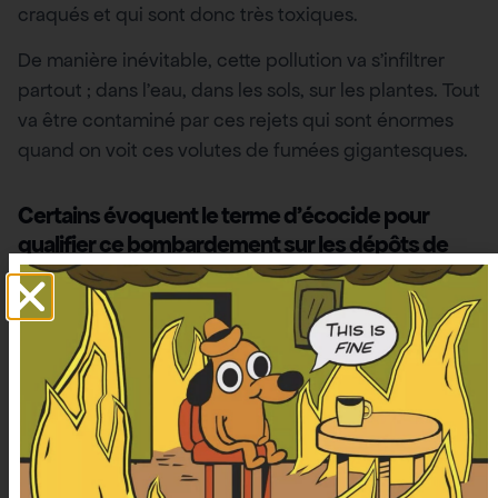
craqués et qui sont donc très toxiques.
De manière inévitable, cette pollution va s’infiltrer
partout ; dans l’eau, dans les sols, sur les plantes. Tout
va être contaminé par ces rejets qui sont énormes
quand on voit ces volutes de fumées gigantesques.
Certains évoquent le terme d’écocide pour
qualifier ce bombardement sur les dépôts de
carburant iraniens… Qu’en pensez-vous ?
C’est fou de faire ça… Bombarder des bacs de
stockage aussi proches des villes où des millions de
personnes vivent (9 millions au total pour Téhéran
même et presque 17 millions pour l’agglomération,
ndlr) ne revêt aucun objectif stratégique sinon de
provoquer le chaos. Israël pratique la politique du