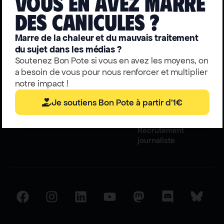
Vous en avez marre
deS caniculeS ?
Média indépendant
Catégories
Formats
À
100% financé par ses
Écologie
Actualités
Marre de la chaleur et du mauvais traitement
propos
lecteurs.
Démocratie
Enquêtes
du sujet dans les médias ?
Numérique
Interviews
Qui
Soutenez Bon Pote si vous en avez les moyens, on
Articles
sommes-
Outils
a besoin de vous pour nous renforcer et multiplier
Parcours
nous ?
notre impact !
Mentions
Je soutiens Bon Pote à partir d'1€
légales
Recrutement
journaliste