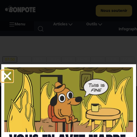
Nous soutenir
Menu
Articles
Outils
Infograph
L’INFO DANS VOTRE BOITE MAIL, SANS LE
BRUIT MÉDIATIQUE.
Chaque semaine, nous filtrons le superflu pour vous offrir
l'essentiel, fiable et sourcé