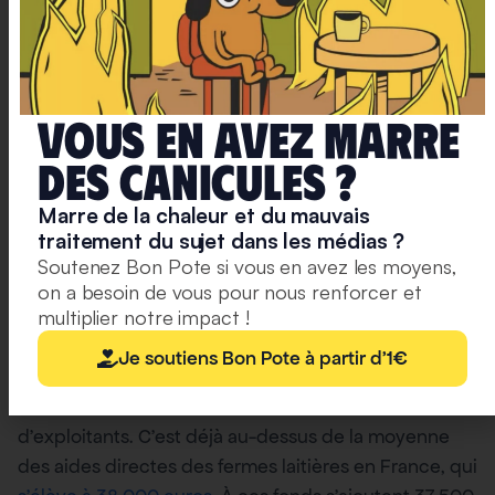
Duplomb
a cumulé
209 415 euros de subventions sur
l’exercice 2022/2023.
Vous en avez marre
Capture d’écran : subventions versées au Gaec des Calards
deS caniculeS ?
en 2022/2023
Marre de la chaleur et du mauvais
traitement du sujet dans les médias ?
Seules 1,1% des exploitations françaises avaient
Soutenez Bon Pote si vous en avez les moyens,
touché davantage sur la période.
on a besoin de vous pour nous renforcer et
multiplier notre impact !
Dans le détail, Laurent Duplomb et ses associés ont
Je soutiens Bon Pote à partir d'1€
touché 56 000 euros au titre du premier pilier, à
savoir les aides liées au nombre d’hectares et
d’exploitants. C’est déjà au-dessus de la moyenne
des aides directes des fermes laitières en France, qui