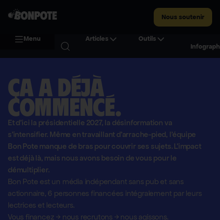
Nous soutenir
Menu
Articles
Outils
Infograph
Ça a déjà
commencé.
Et d'ici la présidentielle 2027, la désinformation va
s'intensifier. Même en travaillant d'arrache-pied, l'équipe
Bon Pote manque de bras pour couvrir ses sujets. L'impact
est déjà là, mais nous avons besoin de vous pour le
démultiplier.
Bon Pote est un média indépendant sans pub et sans
actionnaire,
6 personnes financées intégralement par leurs
lectrices et lecteurs.
Vous financez
→
nous recrutons
→
nous agissons.