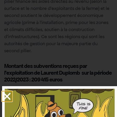
pilier finance les aides directes au revenu (selon la
surface et le nombre d’exploitants de la ferme) et le
second soutient le développement économique
agricole (prime à l’installation, prime pour les zones
et climats difficiles, soutien à la construction
d’infrastructures). Ce sont les régions qui sont les
autorités de gestion pour la majeure partie du
second pilier.
Montant des subventions reçues par
l’exploitation de Laurent Duplomb sur la période
2022/2023 : 209 415 euros
Ces fonds sont attribués sur des périodes qui vont
d’octobre à octobre, aussi on présentera ces
subventions à cheval sur deux ans.
Selon nos informations, l’exploitation de Laurent