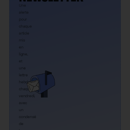
Une
alerte
pour
chaque
article
mis
en
ligne,
et
une
lettre
hebdo
chaque
vendredi,
avec
un
condensé
de