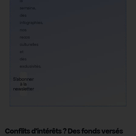
la
semaine,
des
infographies,
nos
recos
culturelles
et
des
exclusivités.
S'abonner
à la
newsletter
Conflits d’intérêts ? Des fonds versés