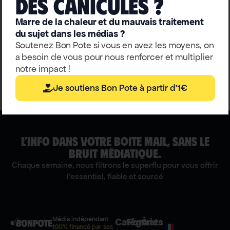
deS caniculeS ?
Analyse : les nazis étaient-ils
Marre de la chaleur et du mauvais traitement
écolos ?
du sujet dans les médias ?
Soutenez Bon Pote si vous en avez les moyens, on
Samy Bounoua
a besoin de vous pour nous renforcer et multiplier
notre impact !
Je soutiens Bon Pote à partir d'1€
L’INFO DANS VOTRE BOITE MAIL, SANS LE
BRUIT MÉDIATIQUE.
Chaque semaine, nous filtrons le superflu pour vous offrir
l'essentiel, fiable et sourcé
Média indépendant
Catégories
Formats
À
100% financé par ses