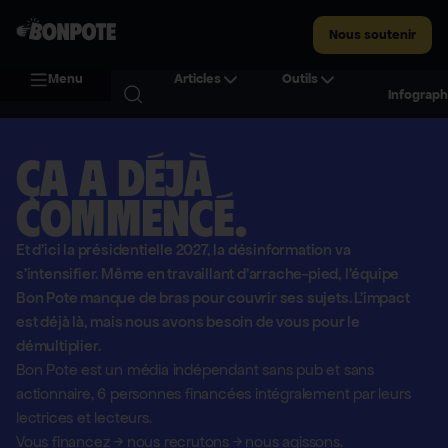
Nous soutenir
Menu
Articles
Outils
Infograph
Ça a déjà
commencé.
Et d'ici la présidentielle 2027, la désinformation va
s'intensifier. Même en travaillant d'arrache-pied, l'équipe
Bon Pote manque de bras pour couvrir ses sujets. L'impact
est déjà là, mais nous avons besoin de vous pour le
démultiplier.
Bon Pote est un média indépendant sans pub et sans
actionnaire,
6 personnes financées intégralement par leurs
lectrices et lecteurs.
Vous financez
→
nous recrutons
→
nous agissons.