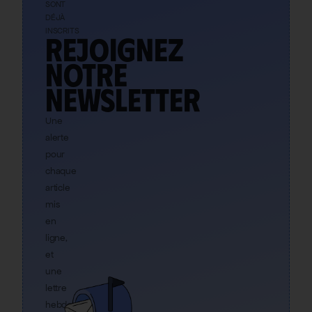
SONT
DÉJÀ
INSCRITS
Rejoignez
notre
newsletter
Une
alerte
pour
chaque
article
mis
en
ligne,
et
une
lettre
hebdo