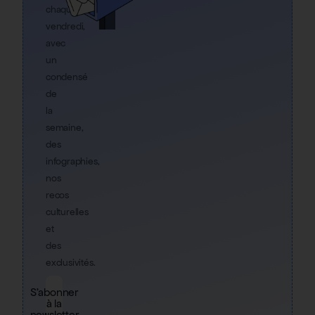
chaque
vendredi,
avec
un
condensé
de
la
semaine,
des
infographies,
nos
recos
culturelles
et
des
exclusivités.
S'abonner
à la
newsletter