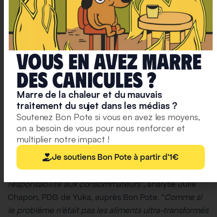
Vous en avez marre
deS caniculeS ?
Marre de la chaleur et du mauvais
traitement du sujet dans les médias ?
– Publicité de la marque Kool-Aid
Soutenez Bon Pote si vous en avez les moyens,
Capture d’écran X
adressée aux enfants.
on a besoin de vous pour nous renforcer et
multiplier notre impact !
Je soutiens Bon Pote à partir d'1€
Idem pour les lobbies, qui dans le tabac comme
dans l’alimentaire, font tout pour
“faire porter la
responsabilité aux consommateurs”
, analyse Julie
Chapon, PDG de Yuka, auprès Bon Pote. “
Comme si
le problème n’était pas les aliments ultra-transformés