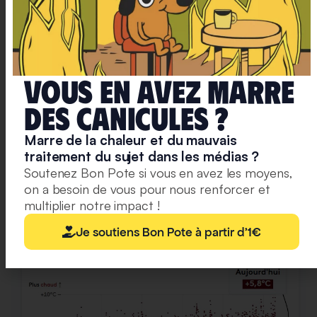
température, sur la question des nappes
phréatiques, ou encore expliquer la sécheresse
hivernale
“. Un visuel très clair et particulièrement
efficace, comme ici par exemple :
Vous en avez marre
deS caniculeS ?
Marre de la chaleur et du mauvais
traitement du sujet dans les médias ?
Soutenez Bon Pote si vous en avez les moyens,
on a besoin de vous pour nous renforcer et
multiplier notre impact !
Je soutiens Bon Pote à partir d'1€