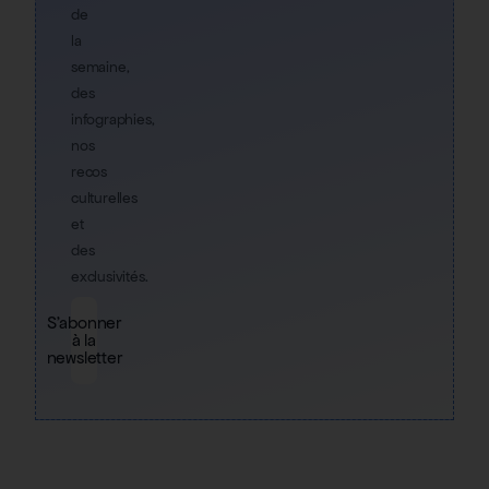
de
la
semaine,
des
infographies,
nos
recos
culturelles
et
des
exclusivités.
S'abonner
à la
newsletter