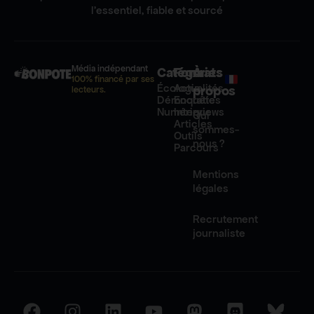
l'essentiel, fiable et sourcé
Média indépendant
Catégories
Formats
À
100% financé par ses
Écologie
Actualités
propos
lecteurs.
Démocratie
Enquêtes
Numérique
Interviews
Qui
Articles
sommes-
Outils
nous ?
Parcours
Mentions
légales
Recrutement
journaliste