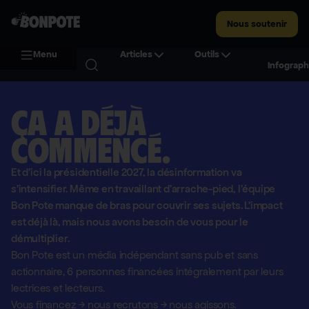
Nous soutenir
Menu
Articles
Outils
Infograph
Ça a déjà
commencé.
Et d'ici la présidentielle 2027, la désinformation va
s'intensifier. Même en travaillant d'arrache-pied, l'équipe
Bon Pote manque de bras pour couvrir ses sujets. L'impact
est déjà là, mais nous avons besoin de vous pour le
démultiplier.
Bon Pote est un média indépendant sans pub et sans
actionnaire,
6 personnes financées intégralement par leurs
lectrices et lecteurs.
Vous financez
→
nous recrutons
→
nous agissons.