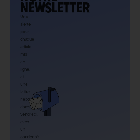
newsletter
Une
alerte
pour
chaque
article
mis
en
ligne,
et
une
lettre
hebdo
chaque
vendredi,
avec
un
condensé