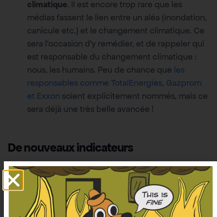
climatique
. Il est encore trop rare que les
médias fassent le lien entre un aléa (inondation,
canicule etc.) et le changement climatique. Ce
sera l’occasion d’y remédier, et de rappeler qui
est responsable du changement climatique :
nous, les humains. Peu de chance que
les
responsables comme TotalEnergies, Gazprom
et Exxon
soient explicitement nommés, mais ce
sera déjà une très belle avancée !
De nouveaux indicateurs
Dans un article publié sur
Franceinfo
, nous
apprenons qu’en plus de la présentation classique
de la météo, “
il y aura des chiffres, des données, on
pourra revenir par exemple sur les anomalies de