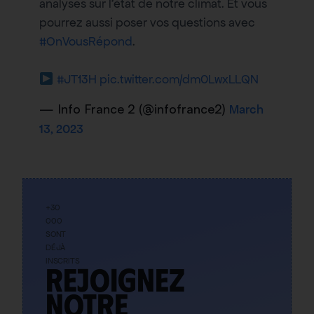
analyses sur l'état de notre climat. Et vous
pourrez aussi poser vos questions avec
#OnVousRépond
.
#JT13H
pic.twitter.com/dm0LwxLLQN
— Info France 2 (@infofrance2)
March
13, 2023
+30
000
SONT
DÉJÀ
INSCRITS
Rejoignez
notre