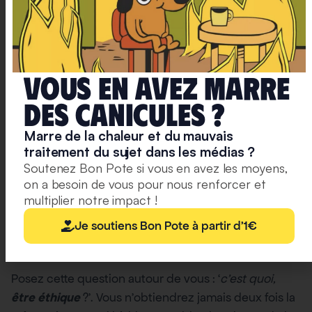
nos
recos
culturelles
et
des
Vous en avez marre
exclusivités.
deS caniculeS ?
S'abonner
à la
Marre de la chaleur et du mauvais
newsletter
traitement du sujet dans les médias ?
Soutenez Bon Pote si vous en avez les moyens,
on a besoin de vous pour nous renforcer et
multiplier notre impact !
Je soutiens Bon Pote à partir d'1€
Chacun sa morale, chacun son éthique
Posez cette question autour de vous : ‘
c’est quoi,
être éthique
?’. Vous n’obtiendrez jamais deux fois la