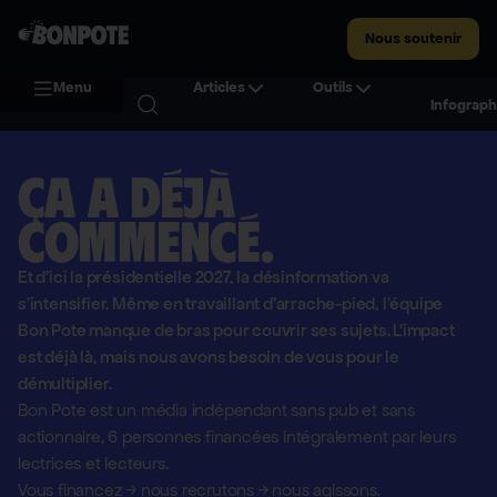
Nous soutenir
Menu
Articles
Outils
Infograph
Ça a déjà
commencé.
Et d'ici la présidentielle 2027, la désinformation va
s'intensifier. Même en travaillant d'arrache-pied, l'équipe
Bon Pote manque de bras pour couvrir ses sujets. L'impact
est déjà là, mais nous avons besoin de vous pour le
démultiplier.
Bon Pote est un média indépendant sans pub et sans
actionnaire,
6 personnes financées intégralement par leurs
lectrices et lecteurs.
Vous financez
→
nous recrutons
→
nous agissons.