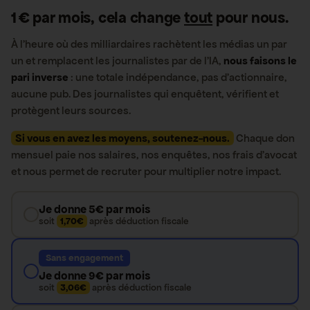
1 € par mois, cela change
tout
pour nous.
À l’heure où des milliardaires rachètent les médias un par
un et remplacent les journalistes par de l’IA,
nous faisons le
pari inverse
: une totale indépendance, pas d’actionnaire,
aucune pub. Des journalistes qui enquêtent, vérifient et
protègent leurs sources.
Si vous en avez les moyens, soutenez-nous.
Chaque don
mensuel paie nos salaires, nos enquêtes, nos frais d’avocat
et nous permet de recruter pour multiplier notre impact.
Je donne 5€ par mois
soit
1,70€
après déduction fiscale
Sans engagement
Je donne 9€ par mois
soit
3,06€
après déduction fiscale