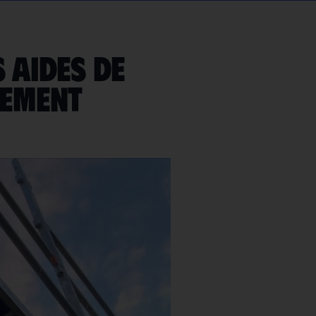
 aides de
gement