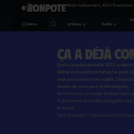
Média indépendant, 100% financé par 
In
Menu
Articles
Outils
Ça a déjà co
Et d'ici la présidentielle 2027, la désin
Même en travaillant d'arrache-pied, 
bras pour couvrir ses sujets. L'impact 
besoin de vous pour le démultiplier.
Bon Pote est un média indépendant sa
6 personnes financées intégralement pa
lecteurs.
Vous financez
→
nous recrutons
→
nous