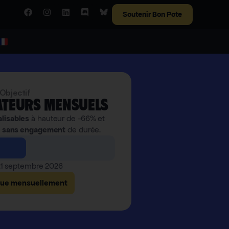
Soutenir Bon Pote
Objectif
teurs mensuels
alisables
à hauteur de -66% et
,
sans engagement
de durée.
 21 septembre 2026
bue mensuellement