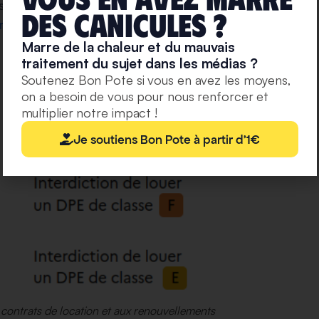
es à la rénovation thermique, un logement mal isolé
deS caniculeS ?
rier progressif
, et donc une dévaluation mécanique
Marre de la chaleur et du mauvais
traitement du sujet dans les médias ?
Soutenez Bon Pote si vous en avez les moyens,
on a besoin de vous pour nous renforcer et
multiplier notre impact !
Je soutiens Bon Pote à partir d'1€
contrats de location et aux renouvellements