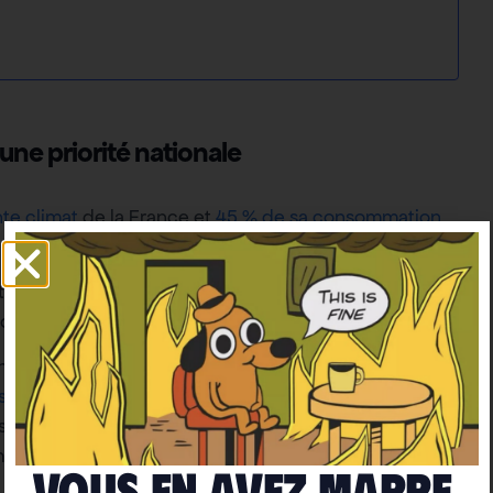
une priorité nationale
nte climat
de la France et
45 % de sa consommation
ion thermique, qui doit combiner isolation, nouvelles
 de la température) pour
éviter l’effet rebond
.
un des avantages d’un grand effort de rénovation :
5
s
et
4 millions de ménages ont des difficultés à payer
prix du gaz suite à l’invasion de l’Ukraine par la
ortant pour la stabilité des prix.
Vous en avez marre