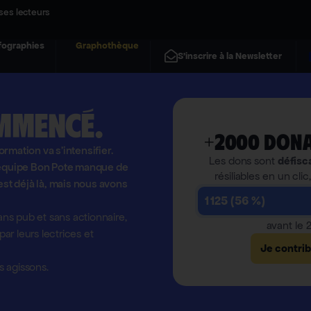
ses lecteurs
fographies
Graphothèque
S'inscrire à la Newsletter
mmencé.
+2000 dona
formation va s'intensifier.
Les dons sont
défisc
l'équipe Bon Pote manque de
résiliables en un clic
est déjà là, mais nous avons
1 125 (56 %)
ns pub et sans actionnaire,
avant le
r leurs lectrices et
Je contri
 agissons.