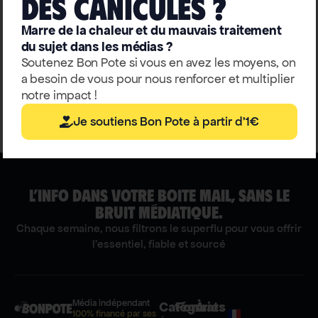
deS caniculeS ?
Mayotte, à qui la faute?
Marre de la chaleur et du mauvais traitement
du sujet dans les médias ?
Soutenez Bon Pote si vous en avez les moyens, on
Magali Reghezza
a besoin de vous pour nous renforcer et multiplier
notre impact !
Je soutiens Bon Pote à partir d'1€
L’INFO DANS VOTRE BOITE MAIL, SANS LE
BRUIT MÉDIATIQUE.
Chaque semaine, nous filtrons le superflu pour vous offrir
l'essentiel, fiable et sourcé
Média indépendant
Catégories
Formats
À
100% financé par ses