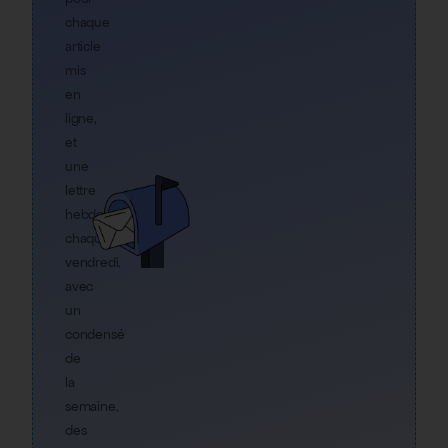
chaque
article
mis
en
ligne,
et
une
lettre
hebdo
chaque
vendredi,
avec
un
condensé
de
la
semaine,
des