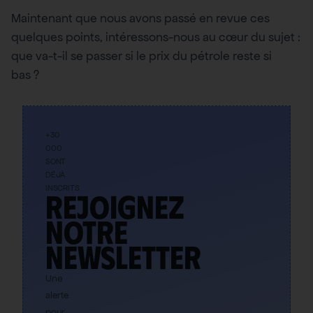
Maintenant que nous avons passé en revue ces
quelques points, intéressons-nous au cœur du sujet :
que va-t-il se passer si le prix du pétrole reste si
bas ?
+30
000
SONT
DÉJÀ
INSCRITS
Rejoignez
notre
newsletter
Une
alerte
pour