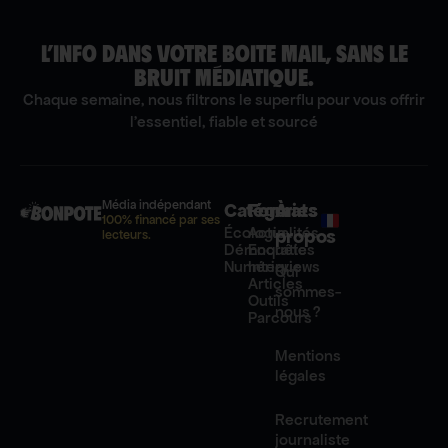
L’INFO DANS VOTRE BOITE MAIL, SANS LE
BRUIT MÉDIATIQUE.
Chaque semaine, nous filtrons le superflu pour vous offrir
l'essentiel, fiable et sourcé
Média indépendant
Catégories
Formats
À
100% financé par ses
Écologie
Actualités
propos
lecteurs.
Démocratie
Enquêtes
Numérique
Interviews
Qui
Articles
sommes-
Outils
nous ?
Parcours
Mentions
légales
Recrutement
journaliste