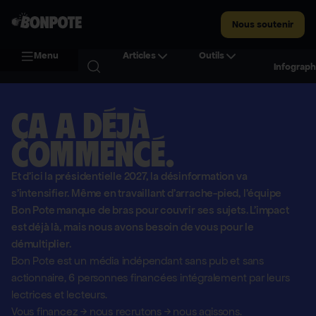
Nous soutenir
Menu
Articles
Outils
Infograph
Ça a déjà
commencé.
Et d'ici la présidentielle 2027, la désinformation va
s'intensifier. Même en travaillant d'arrache-pied, l'équipe
Bon Pote manque de bras pour couvrir ses sujets. L'impact
est déjà là, mais nous avons besoin de vous pour le
démultiplier.
Bon Pote est un média indépendant sans pub et sans
actionnaire,
6 personnes financées intégralement par leurs
lectrices et lecteurs.
Vous financez
→
nous recrutons
→
nous agissons.