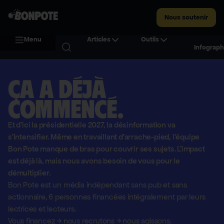
Nous soutenir
Menu
Articles
Outils
Infograph
Ça a déjà
commencé.
Et d'ici la présidentielle 2027, la désinformation va
s'intensifier. Même en travaillant d'arrache-pied, l'équipe
Bon Pote manque de bras pour couvrir ses sujets. L'impact
est déjà là, mais nous avons besoin de vous pour le
démultiplier.
Bon Pote est un média indépendant sans pub et sans
actionnaire,
6 personnes financées intégralement par leurs
lectrices et lecteurs.
Vous financez
→
nous recrutons
→
nous agissons.