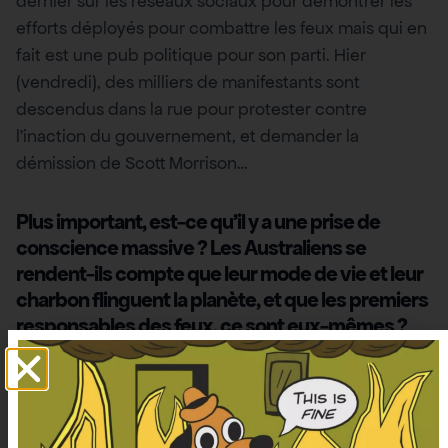
dernier sur les réseaux sociaux pour démontrer les
efforts déployés pour combattre les feux mais qui en
fait est une pub politique pour son parti. Hier
(vendredi), des milliers de manifestants sont
descendus dans la rue pour protester contre
l’inaction du gouvernement, et demander la
démission de Scott Morrison…
Plus important, est-ce qu’il y a une prise de
conscience massive ? Les Australiens se
rendent-ils compte que leur mode de vie et leur
charbon flinguent la planète, et que les premiers
responsables des feux, ce sont eux-mêmes ?
Désolée je ne pense pas que je puisse répondre à
cette question – je n’en ai pas parlé particulièrement
avec des Australiens autour de moi et je ne sais pas