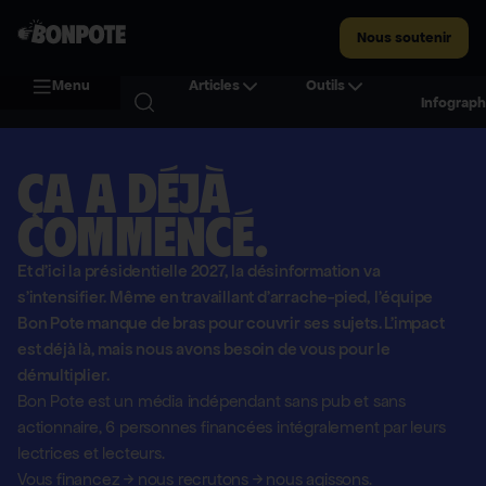
Nous soutenir
Menu
Articles
Outils
Infograph
Ça a déjà
commencé.
Et d'ici la présidentielle 2027, la désinformation va
s'intensifier. Même en travaillant d'arrache-pied, l'équipe
Bon Pote manque de bras pour couvrir ses sujets. L'impact
est déjà là, mais nous avons besoin de vous pour le
démultiplier.
Bon Pote est un média indépendant sans pub et sans
actionnaire,
6 personnes financées intégralement par leurs
lectrices et lecteurs.
Vous financez
→
nous recrutons
→
nous agissons.