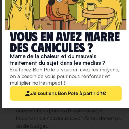
en cohérence avec les enjeux sociaux et
écologiques actuels.
Vous dites que les bobos valorisent une bien-
pensance progressiste qui sous couvert de
Vous en avez marre
bonnes intentions amène son lot de dérives.
deS caniculeS ?
Quelles sont ces dérives ?
Marre de la chaleur et du mauvais
Les dérives sont nombreuses et on ne les connait
traitement du sujet dans les médias ?
certainement pas encore toutes. De manière non-
Soutenez Bon Pote si vous en avez les moyens,
exhaustive :
on a besoin de vous pour nous renforcer et
multiplier notre impact !
La charge écologique : injonction sociale à être
Je soutiens Bon Pote à partir d'1€
quelqu’un de bien à travers ses choix de
consommation, malgré les contraintes de
compétences (temps d’apprentissage
important de nouveaux savoir-faire), de temps
ou de budget.