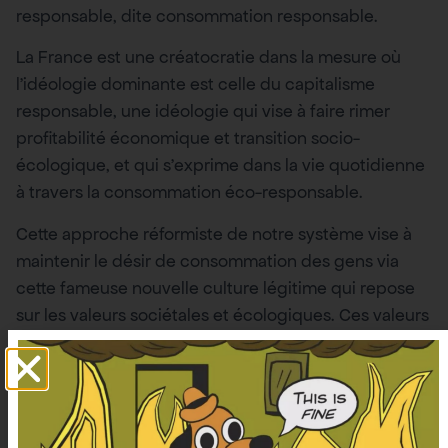
responsable, dite consommation responsable.
La France est une créatocratie dans la mesure où
l’idéologie dominante est celle du capitalisme
responsable, une idéologie qui vise à faire rimer
profitabilité économique et transition socio-
écologique, et qui s’exprime dans la vie quotidienne
à travers la consommation éco-responsable.
Cette approche réformiste de notre système vise à
maintenir le désir de consommation des gens via
cette fameuse nouvelle culture légitime qui repose
sur les valeurs sociétales et écologiques. Ces valeurs
nous amènent à perdre pied avec le réel, car ce n’est
pas parce que l’on nous présente des objets, des
services ou des expériences qui valorisent certaines
valeurs créatocratiques, que leur valeur étendue est