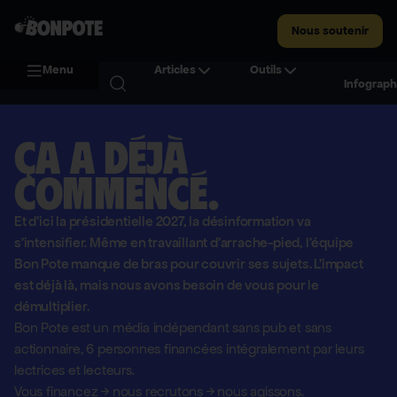
Nous soutenir
Menu
Articles
Outils
Infograph
Ça a déjà
commencé.
Et d'ici la présidentielle 2027, la désinformation va
s'intensifier. Même en travaillant d'arrache-pied, l'équipe
Bon Pote manque de bras pour couvrir ses sujets. L'impact
est déjà là, mais nous avons besoin de vous pour le
démultiplier.
Bon Pote est un média indépendant sans pub et sans
actionnaire,
6 personnes financées intégralement par leurs
lectrices et lecteurs.
Vous financez
→
nous recrutons
→
nous agissons.