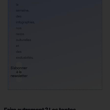
la
semaine,
des
infographies,
nos
recos
culturelles
et
des
exclusivités.
S'abonner
à la
newsletter
Faire autrement ? Les tontes