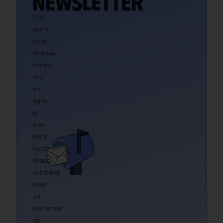
newsletter
Une
alerte
pour
chaque
article
mis
en
ligne,
et
une
lettre
hebdo
chaque
vendredi,
avec
un
condensé
de