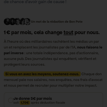
de chance d’avoir gain de cause !
Un mot de la rédaction de Bon Pote
1 € par mois, cela change
tout
pour nous.
À l’heure où des milliardaires rachètent les médias un par
un et remplacent les journalistes par de l’IA,
nous faisons le
pari inverse
: une totale indépendance, pas d’actionnaire,
aucune pub. Des journalistes qui enquêtent, vérifient et
protègent leurs sources.
Si vous en avez les moyens, soutenez-nous.
Chaque don
mensuel paie nos salaires, nos enquêtes, nos frais d’avocat
et nous permet de recruter pour multiplier notre impact.
Je donne 5€ par mois
soit
1,70€
après déduction fiscale