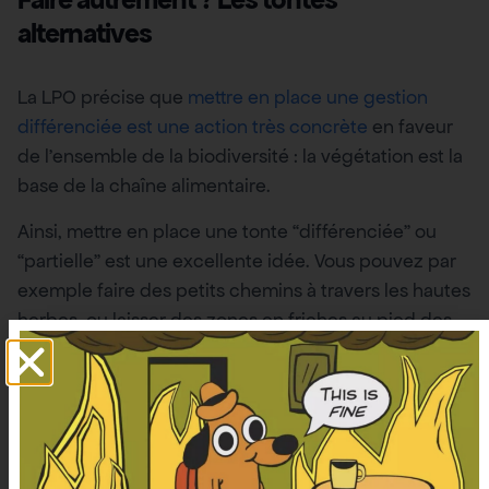
alternatives
La LPO précise que
mettre en place une gestion
différenciée est une action très concrète
en faveur
de l’ensemble de la biodiversité : la végétation est la
base de la chaîne alimentaire.
Ainsi, mettre en place une tonte “différenciée” ou
“partielle” est une excellente idée. Vous pouvez par
exemple faire des petits chemins à travers les hautes
herbes, ou laisser des zones en friches au pied des
arbres et le long des murs.
La tonte manuelle à la faux est également une
excellente initiative. Avec cette dernière, pas de
bruit et de pollution sonore à énerver tout le
voisinage, pas de pétrole dans la tondeuse, c’est